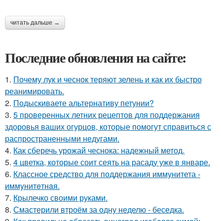
читать дальше →
Последние обновления на сайте:
1.
Почему лук и чеснок теряют зелень и как их быстро
реанимировать.
2.
Подыскиваете альтернативу петунии?
3.
5 проверенных летних рецептов для поддержания
здоровья ваших огурцов, которые помогут справиться с
распространенными недугами.
4.
Как сберечь урожай чеснока: надежный метод.
5.
4 цветка, которые соит сеять на расаду уже в январе.
6.
Классное средство для поддержания иммунитета -
иммyнитeтнaя.
7.
Крылечко своими руками.
8.
Смастерили втроём за одну неделю - беседка.