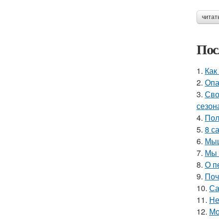
читат
Пос
1.
Как
2.
Опа
3.
Сво
сезон
4.
Пол
5.
8 с
6.
Мыш
7.
Мы 
8.
О п
9.
Поч
10.
Са
11.
Не
12.
Мо