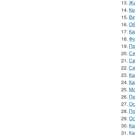
13.
Жа
14.
Кр
15.
Вк
16.
Об
17.
Ка
18.
Фу
19.
Пр
20.
Се
21.
Св
22.
Се
23.
Ка
24.
Ка
25.
Мо
26.
Пе
27.
Ос
28.
По
29.
Ос
30.
Ка
31.
Ка