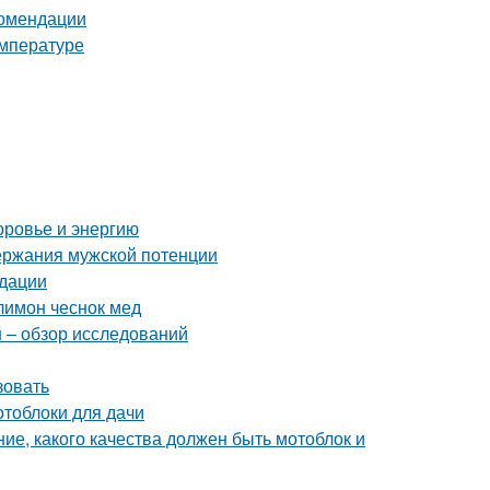
комендации
емпературе
оровье и энергию
ержания мужской потенции
ндации
лимон чеснок мед
н – обзор исследований
зовать
отоблоки для дачи
ие, какого качества должен быть мотоблок и