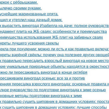
ркое с рёбрышками.
ылечко своими руками.
уснейшие маринованные опята.
шил и утеплил наш дачный домик.
к вырастить виноград Изабелла на даче: полное руководст
ндамент плита на ЖБ сваях: особенности и преимущества
еимущества использования ЖБ плит на забивных сваях
креты лучшего усвоения свеклы
екла при похудении: можно ли есть и как правильно включа
креты варёной свёклы: почему она полезнее других овоще
к правильно пересадить взрослый виноград на новое место
кие уникальные природные объекты находятся в окрестнос
жно ли пересаживать виноград в конце октября
ресаживаем виноград осенью: все за и против
енняя пересадка взрослого винограда: основные правила 
лное руководство по подготовке винограда к зиме осенью
новные методы подготовки винограда к зиме
к правильно сушить шиповник в домашних условиях: прост
к сушить шиповник в домашних условиях: лучшие способы