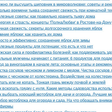
жно ли высушить шиповник в микроволновке: советы и ре
олько времени тыква сохраняет свежесть при комнатной т
лезные советы: как правильно хранить тыкву дома
ергия и страсть: концерты 'ПолнаЛюбви' в Ростове-на-Дону
чная свежесть: секреты долгосрочного хранения яблок
мние яблоки: как хранить их дома
осто и эффективно: сохранение яблок для зимы
лезные продукты для потенции: что есть и что нет
жская сила и профилактика болезней: как поддерживать зд
льные мужчины начинают с питания: 6 продуктов для подд
од за виноградом в начале лета: основные этапы и рекоме
стка сосудов чесноком и лимоном с медом. Чистка сосудов 
мон с чесноком от холестерина. Воздействие на холестери
пать или не копать. Тонкая грань между почвой и землей
к вскопать грядку с нуля. Какие методы садоводства исполь
к выбрать хороший мотоблок для дачи и огорода. Лучшие м
бор мотоблока для огорода и сада. На что обращать вниман
 фирмы