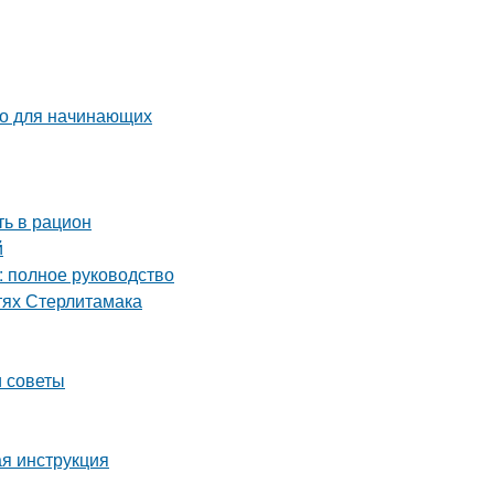
во для начинающих
ть в рацион
й
: полное руководство
тях Стерлитамака
и советы
ая инструкция