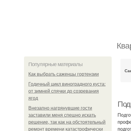
Ква
Популярные материалы
Са
Как выбрать саженцы гортензии
Годичный цикл виноградного куста:
от зимней спячки до созревания
ягод
Под
Внезапно нагрянувшие гости
Подго
заставили меня спешно искать
профе
решение, так как на обстоятельный
подго
ремонт времени катастрофически