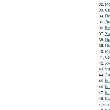
32.
Мо
33.
Ск
34.
По
35.
Эн
36.
Ве
37.
Зи
38.
Пр
39.
По
40.
Му
41.
Си
42.
Ух
43.
Чи
44.
Ли
45.
Ко
46.
Ка
47.
Ка
48.
Вы
какой