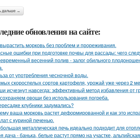
ь дальше →
ледние обновления на сайте:
 вырастить морковь без проблем и прореживания.
сные ошибки при подготовке почвы для рассады: чего следу
евременный весенний полив - залог обильного плодоношен
а.
ьза от употребления чесночной воды.
амых скороспелых сортов картофеля, урожай уже через 2 ме
и исчезнут навсегда: эффективный метод избавления от г
сохраняем овощи без использования погреба.
ересадке клубники задумались?
ему ваша морковь растет деформированной и как это испр
лат с куриной печенью.
большая металлическая печь идеально подходит для отопл
я дача - банька, белые растут прямо на участке, альпийская 