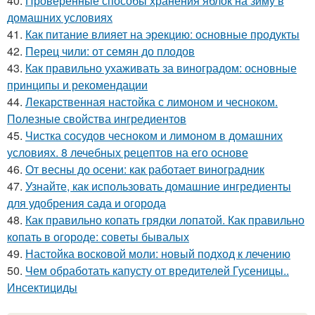
40.
Проверенные способы хранения яблок на зиму в
домашних условиях
41.
Как питание влияет на эрекцию: основные продукты
42.
Перец чили: от семян до плодов
43.
Как правильно ухаживать за виноградом: основные
принципы и рекомендации
44.
Лекарственная настойка с лимоном и чесноком.
Полезные свойства ингредиентов
45.
Чистка сосудов чесноком и лимоном в домашних
условиях. 8 лечебных рецептов на его основе
46.
От весны до осени: как работает виноградник
47.
Узнайте, как использовать домашние ингредиенты
для удобрения сада и огорода
48.
Как правильно копать грядки лопатой. Как правильно
копать в огороде: советы бывалых
49.
Настойка восковой моли: новый подход к лечению
50.
Чем обработать капусту от вредителей Гусеницы..
Инсектициды