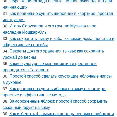
30.
Обрезка винограда осенью: полное руководство для
начинающих
31.
Как правильно сушить шиповник в квартире: простая
инструкция
32.
Игорь Саруханов и его группа: Музыкальное
наследие Йошкар-Олы
33.
Как сохранить тыкву и кабачки зимой дома: простые и
эффективные способы
34.
Секреты долгого хранения тыквы: как сохранить
урожай до весны
35.
Какие культурные мероприятия и фестивали
проводятся в Таганроге
36.
Простой способ сделать хрустящие яблочные чипсы
в духовке
37.
Как правильно сушить яблоки на зиму в квартире:
простые и эффективные методы
38.
Замороженные яблоки: простой способ сохранить
сезонный фрукт на зиму
39.
Как избежать 4 самых распространенных ошибок при