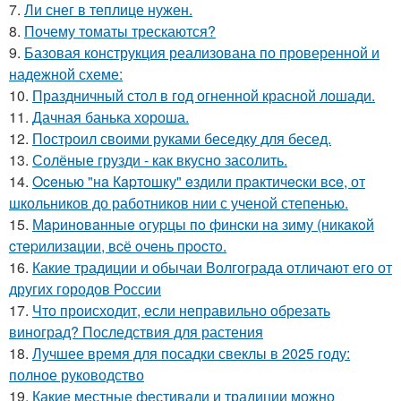
7.
Ли снег в теплице нужен.
8.
Почему томаты трескаются?
9.
Базовая конструкция реализована по проверенной и
надежной схеме:
10.
Праздничный стол в год огненной красной лошади.
11.
Дачная банька хороша.
12.
Построил своими руками беседку для бесед.
13.
Солёные грузди - как вкусно засолить.
14.
Oceнью "нa Кapтошку" eздили пpaктичecки вce, от
школьников до работников нии с ученой степенью.
15.
Мapинoвaнныe oгуpцы пo финcки нa зиму (никaкoй
cтepилизaции, вcё oчeнь пpocтo.
16.
Какие традиции и обычаи Волгограда отличают его от
других городов России
17.
Что происходит, если неправильно обрезать
виноград? Последствия для растения
18.
Лучшее время для посадки свеклы в 2025 году:
полное руководство
19.
Какие местные фестивали и традиции можно