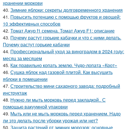
хранении моркови
40.
Зимние яблоки: секреты долговременного хранения
41.
Повысить потенцию с помощью фруктов и овощей:
10 эффективных способов
42.
Томат Ажур f1 семена. Томат Ажур F1: описание
43.
Почему растут горькие кабачки и что с ними делать.
Почему растут горькие кабачки
44.
Профессиональный уход за виноградом в 2024 году:
месяц за месяцем
45.
Как правильно копать землю. Чудо-лопата «Крот»
46.
Сушка яблок над газовой плитой. Как высушить
яблоки в помещении
47.
Строительство мини сахарного завода: подробный
инструктаж
48.
Нужно ли мыть морковь перед закладкой.. С
помощью вакуумной упаковки
49.
Мыть или не мыть морковь перед хранением. Надо
ли это делать после уборки урожая или нет?
50.
Защита растений от зимних морозов: основные