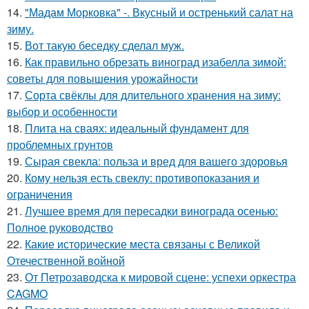
14.
"Мадам Морковка" -. Вкусный и остренький салат на
зиму.
15.
Вот такую беседку сделал муж.
16.
Как правильно обрезать виноград изабелла зимой:
советы для повышения урожайности
17.
Сорта свёклы для длительного хранения на зиму:
выбор и особенности
18.
Плита на сваях: идеальный фундамент для
проблемных грунтов
19.
Сырая свекла: польза и вред для вашего здоровья
20.
Кому нельзя есть свеклу: противопоказания и
ограничения
21.
Лучшее время для пересадки винограда осенью:
Полное руководство
22.
Какие исторические места связаны с Великой
Отечественной войной
23.
От Петрозаводска к мировой сцене: успехи оркестра
CAGMO