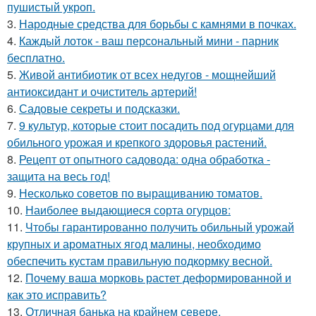
пушистый укроп.
3.
Народные средства для борьбы с камнями в почках.
4.
Каждый лоток - ваш персональный мини - парник
бесплатно.
5.
Живой антибиотик от всех недугов - мощнейший
антиоксидант и очиститель артерий!
6.
Садовые секреты и подсказки.
7.
9 культур, которые стоит посадить под огурцами для
обильного урожая и крепкого здоровья растений.
8.
Рецепт от опытного садовода: одна обработка -
защита на весь год!
9.
Несколько советов по выращиванию томатов.
10.
Наиболее выдающиеся сорта огурцов:
11.
Чтобы гарантированно получить обильный урожай
крупных и ароматных ягод малины, необходимо
обеспечить кустам правильную подкормку весной.
12.
Почему ваша морковь растет деформированной и
как это исправить?
13.
Отличная банька на крайнем севере.