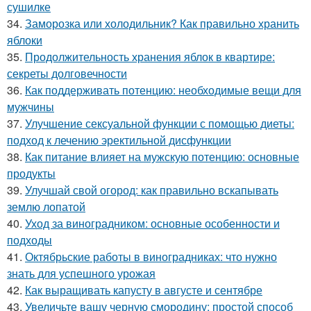
сушилке
34.
Заморозка или холодильник? Как правильно хранить
яблоки
35.
Продолжительность хранения яблок в квартире:
секреты долговечности
36.
Как поддерживать потенцию: необходимые вещи для
мужчины
37.
Улучшение сексуальной функции с помощью диеты:
подход к лечению эректильной дисфункции
38.
Как питание влияет на мужскую потенцию: основные
продукты
39.
Улучшай свой огород: как правильно вскапывать
землю лопатой
40.
Уход за виноградником: основные особенности и
подходы
41.
Октябрьские работы в виноградниках: что нужно
знать для успешного урожая
42.
Как выращивать капусту в августе и сентябре
43.
Увеличьте вашу черную смородину: простой способ