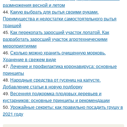
размножения весной и летом
44.
Какую выбрать для рытья своими руками.
Преимущества и недостатки самостоятельного рытья
траншей
45.
Как перекопать заросший участок лопатой. Как
разработать заросший участок агротехническими
мероприятиями
46.
Сколько можно хранить очищенную морковь.
Хранение в свежем виде
47.
Лечение и профилактика коронавируса: основные
принципы
48.
Народные средства от гусениц на капусте.
Добавление статьи в новую подборку
49.
Весенняя подкормка плодовых деревьев и
кустарников: основные принципы и рекомендации
50.
Урожайные секреты: как правильно посадить грушу в
2021 году