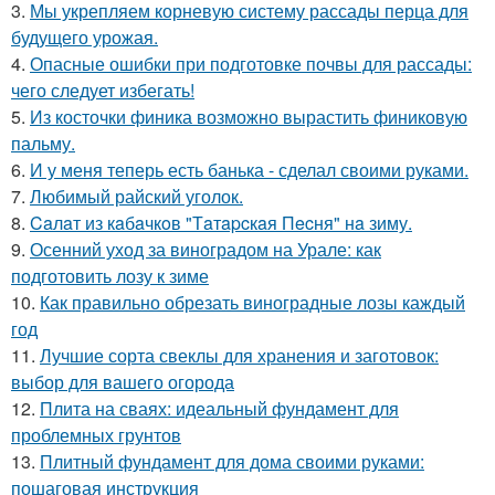
3.
Мы укрепляем корневую систему рассады перца для
будущего урожая.
4.
Опасные ошибки при подготовке почвы для рассады:
чего следует избегать!
5.
Из косточки финика возможно вырастить финиковую
пальму.
6.
И у меня теперь есть банька - сделал своими руками.
7.
Любимый райский уголок.
8.
Caлaт из кaбaчкoв "Тaтapcкaя Пecня" нa зиму.
9.
Осенний уход за виноградом на Урале: как
подготовить лозу к зиме
10.
Как правильно обрезать виноградные лозы каждый
год
11.
Лучшие сорта свеклы для хранения и заготовок:
выбор для вашего огорода
12.
Плита на сваях: идеальный фундамент для
проблемных грунтов
13.
Плитный фундамент для дома своими руками:
пошаговая инструкция