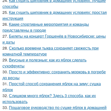
24.
Как сушить шиповник в домашних условиях: лучшие
способы
25.
Как сушить шиповник в домашних условиях: простая
инструкция
26.
Какие спортивные мероприятия и команды
представлены в городе
27.
Билеты на концерт Горшенёв в Новосибирске: цены
и даты
28.
Сколько времени тыква сохраняет свежесть при
комнатной температуре
29.
Вкусные и полезные: как из яблок сделать
сухофрукты
30.
Просто и эффективно: сохранить морковь в погребе
до весны
31.
Простой способ сохранения яблок на зиму: сушка
яблок
32.
Слишком много яблок? Здесь 3 способа, как их
использовать
33.
Пошаговое руководство по сушке яблок в домашней