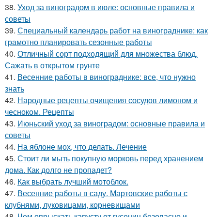
38.
Уход за виноградом в июле: основные правила и
советы
39.
Специальный календарь работ на винограднике: как
грамотно планировать сезонные работы
40.
Отличный сорт подходящий для множества блюд.
Сажать в открытом грунте
41.
Весенние работы в винограднике: все, что нужно
знать
42.
Народные рецепты очищения сосудов лимоном и
чесноком. Рецепты
43.
Июньский уход за виноградом: основные правила и
советы
44.
На яблоне мох, что делать. Лечение
45.
Стоит ли мыть покупную морковь перед хранением
дома. Как долго не пропадет?
46.
Как выбрать лучший мотоблок.
47.
Весенние работы в саду. Мартовские работы с
клубнями, луковицами, корневищами
48.
Чем опрыскать капусту от гусениц безопасно и