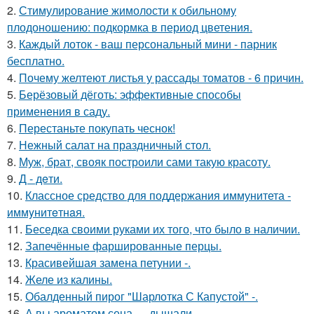
2.
Стимулирование жимолости к обильному
плодоношению: подкормка в период цветения.
3.
Каждый лоток - ваш персональный мини - парник
бесплатно.
4.
Почему желтеют листья у рассады томатов - 6 причин.
5.
Берёзовый дёготь: эффективные способы
применения в саду.
6.
Перестаньте покупать чеснок!
7.
Нежный салат на праздничный стол.
8.
Муж, брат, свояк построили сами такую красоту.
9.
Д - дeти.
10.
Классное средство для поддержания иммунитета -
иммyнитeтнaя.
11.
Беседка своими руками их того, что было в наличии.
12.
Запечённые фаршированные перцы.
13.
Красивейшая замена петунии -.
14.
Желе из калины.
15.
Обалденный пирог "Шарлотка С Капустой" -.
16.
А вы ароматом сена … дышали.