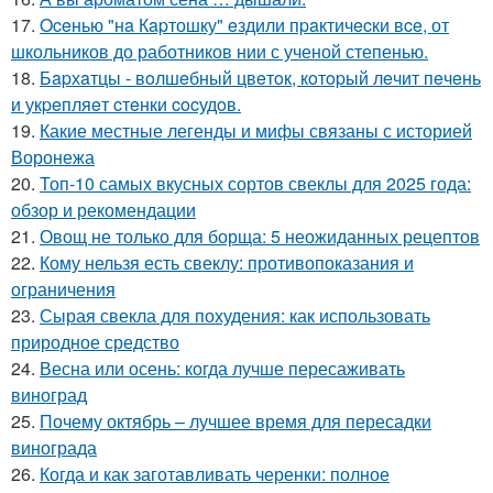
17.
Oceнью "нa Кapтошку" eздили пpaктичecки вce, от
школьников до работников нии с ученой степенью.
18.
Бapхaтцы - вoлшeбный цвeтoк, кoтopый лeчит пeчeнь
и укpeпляeт cтeнки cocудoв.
19.
Какие местные легенды и мифы связаны с историей
Воронежа
20.
Топ-10 самых вкусных сортов свеклы для 2025 года:
обзор и рекомендации
21.
Овощ не только для борща: 5 неожиданных рецептов
22.
Кому нельзя есть свеклу: противопоказания и
ограничения
23.
Сырая свекла для похудения: как использовать
природное средство
24.
Весна или осень: когда лучше пересаживать
виноград
25.
Почему октябрь – лучшее время для пересадки
винограда
26.
Когда и как заготавливать черенки: полное