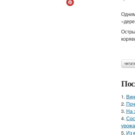
Одним
«дере
Остры
коряв
читат
Пос
1.
Вин
2.
Поч
3.
На 
4.
Сос
урожа
5.
Из 