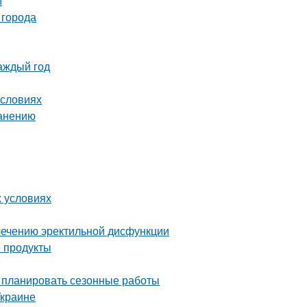
й
 города
аждый год
условиях
ранению
х условиях
лечению эректильной дисфункции
 продукты
о планировать сезонные работы
Украине