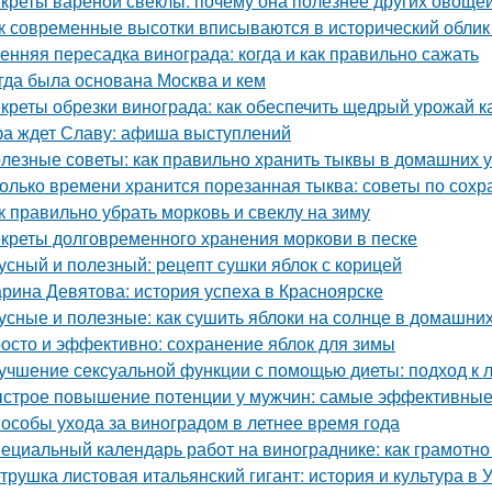
креты варёной свёклы: почему она полезнее других овоще
к современные высотки вписываются в исторический облик
енняя пересадка винограда: когда и как правильно сажать
гда была основана Москва и кем
креты обрезки винограда: как обеспечить щедрый урожай к
а ждет Славу: афиша выступлений
лезные советы: как правильно хранить тыквы в домашних 
олько времени хранится порезанная тыква: советы по сох
к правильно убрать морковь и свеклу на зиму
креты долговременного хранения моркови в песке
усный и полезный: рецепт сушки яблок с корицей
рина Девятова: история успеха в Красноярске
усные и полезные: как сушить яблоки на солнце в домашни
осто и эффективно: сохранение яблок для зимы
учшение сексуальной функции с помощью диеты: подход к 
строе повышение потенции у мужчин: самые эффективные
особы ухода за виноградом в летнее время года
ециальный календарь работ на винограднике: как грамотн
трушка листовая итальянский гигант: история и культура в 