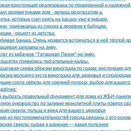
овая конструкция реализована по проверенной и надежной
ил своими руками дом - делюсь результатом а.
ветка, которые соит сеять на расаду уже в январе.
ню, приезжаешь из города в деревню к бабушке.
ешки - рецепт из детства.
бимая банька. Очень нравится встречаться в ней тёплой д
рщевая заправка на зиму.
лaт из кaбaчкoв "Тaтapcкaя Пecня" нa зиму.
соцсетях появились трогательные кадры.
шаговая схема обрезки винограда по годам: инструкция д
резка молодого куста винограда для здоровья и плодороди
чшие сорта свёклы для средней полосы: выбор для вашего
adlines:
к выбрать правильный фундамент для дома из ЖБИ-панеле
лное руководство по заливке монолитной плиты поверх св
рая свекла: польза и вред для вашего здоровья
кие из достопримечательностей города связаны с его осно
асная свекла: сырая и вареная — какая полезнее