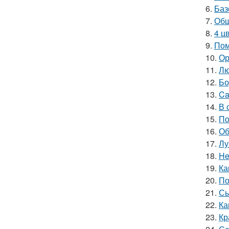
6.
Баз
7.
Обш
8.
4 ц
9.
Пом
10.
Ор
11.
Лю
12.
Бо
13.
Ca
14.
В 
15.
По
16.
Об
17.
Лу
18.
He
19.
Ка
20.
По
21.
Сы
22.
Ка
23.
Кр