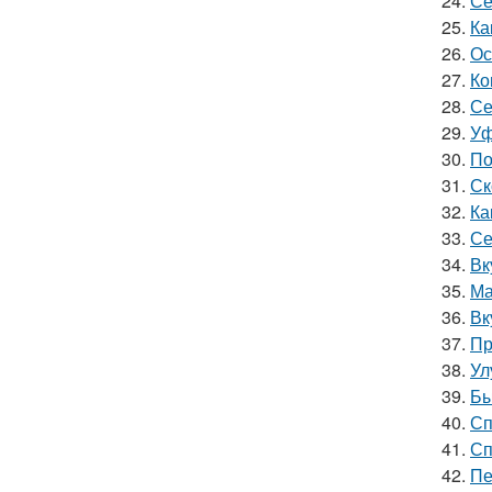
24.
Се
25.
Ка
26.
Ос
27.
Ко
28.
Се
29.
Уф
30.
По
31.
Ск
32.
Ка
33.
Се
34.
Вк
35.
Ма
36.
Вк
37.
Пр
38.
Ул
39.
Бы
40.
Сп
41.
Сп
42.
Пе