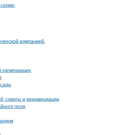
 схеме:
ружеской компанией.
ля начинающих
я
 сада
й: советы и рекомендации
айного поля
ванием