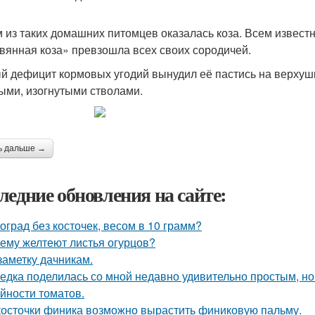
 из таких домашних питомцев оказалась коза. Всем известн
вянная коза» превзошла всех своих сородичей.
й дефицит кормовых угодий вынудил её пастись на верхушк
ыми, изогнутыми стволами.
ь дальше →
ледние обновления на сайте:
оград без косточек, весом в 10 грамм?
ему желтеют листья огурцов?
заметку дачникам.
едка поделилась со мной недавно удивительно простым, 
йности томатов.
косточки финика возможно вырастить финиковую пальму.