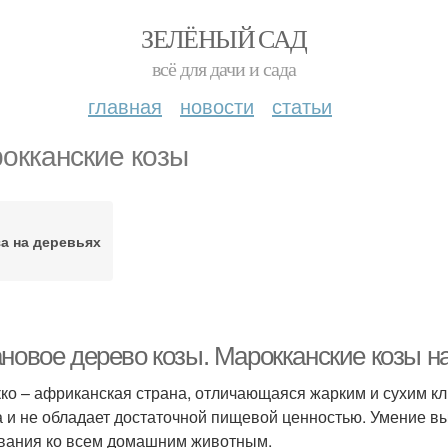
ЗЕЛЁНЫЙ САД
всё для дачи и сада
главная
новости
статьи
окканские козы
а на деревьях
ановое дерево козы. Марокканские козы н
ко – африканская страна, отличающаяся жарким и сухим кли
а и не обладает достаточной пищевой ценностью. Умение в
вания ко всем домашним животным.