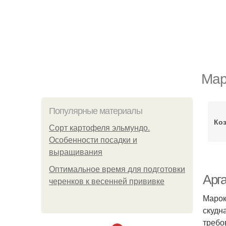
Мар
Популярные материалы
Коз
Сорт картофеля эльмундо.
Особенности посадки и
выращивания
Оптимальное время для подготовки
Арг
черенков к весенней прививке
Марок
скудн
требо