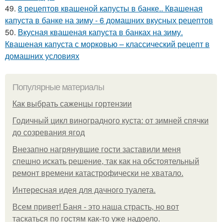
49.
8 рецептов квашеной капусты в банке.. Квашеная
капуста в банке на зиму - 6 домашних вкусных рецептов
50.
Вкусная квашеная капуста в банках на зиму.
Квашеная капуста с морковью – классический рецепт в
домашних условиях
Популярные материалы
Как выбрать саженцы гортензии
Годичный цикл виноградного куста: от зимней спячки
до созревания ягод
Внезапно нагрянувшие гости заставили меня
спешно искать решение, так как на обстоятельный
ремонт времени катастрофически не хватало.
Интересная идея для дачного туалета.
Всем привет! Баня - это наша страсть, но вот
таскаться по гостям как-то уже надоело.