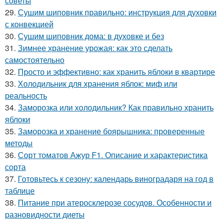
советы
29.
Сушим шиповник правильно: инструкция для духовки
с конвекцией
30.
Сушим шиповник дома: в духовке и без
31.
Зимнее хранение урожая: как это сделать
самостоятельно
32.
Просто и эффективно: как хранить яблоки в квартире
33.
Холодильник для хранения яблок: миф или
реальность
34.
Заморозка или холодильник? Как правильно хранить
яблоки
35.
Заморозка и хранение боярышника: проверенные
методы
36.
Сорт томатов Ажур F1. Описание и характеристика
сорта
37.
Готовьтесь к сезону: календарь виноградаря на год в
таблице
38.
Питание при атеросклерозе сосудов. Особенности и
разновидности диеты