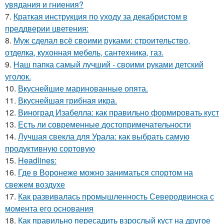
увядания и гниения?
7.
Краткая инструкция по уходу за декабристом в
преддверии цветения:
8.
Муж сделал всё своими руками: строительство,
отделка, кухонная мебель, сантехника, газ.
9.
Наш папка самый лучший - своими руками детский
уголок.
10.
Вкуснейшие маринованные опята.
11.
Вкуснейшая грибная икра.
12.
Виноград Изабелла: как правильно формировать куст
13.
Есть ли современные достопримечательности
14.
Лучшая свекла для Урала: как выбрать самую
продуктивную сортовую
15.
Headlines:
16.
Где в Воронеже можно заниматься спортом на
свежем воздухе
17.
Как развивалась промышленность Северодвинска с
момента его основания
18.
Как правильно пересадить взрослый куст на другое