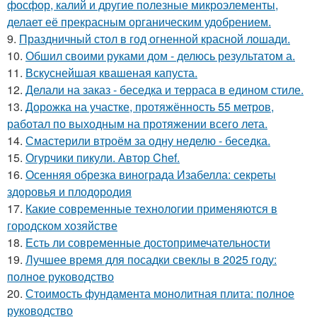
фосфор, калий и другие полезные микроэлементы,
делает её прекрасным органическим удобрением.
9.
Праздничный стол в год огненной красной лошади.
10.
Обшил своими руками дом - делюсь результатом а.
11.
Вскуснейшая квашеная капуста.
12.
Делали на заказ - беседка и терраса в едином стиле.
13.
Дорожка на участке, протяжённость 55 метров,
работал по выходным на протяжении всего лета.
14.
Смастерили втроём за одну неделю - беседка.
15.
Огурчики пикули. Автор Chef.
16.
Осенняя обрезка винограда Изабелла: секреты
здоровья и плодородия
17.
Какие современные технологии применяются в
городском хозяйстве
18.
Есть ли современные достопримечательности
19.
Лучшее время для посадки свеклы в 2025 году:
полное руководство
20.
Стоимость фундамента монолитная плита: полное
руководство