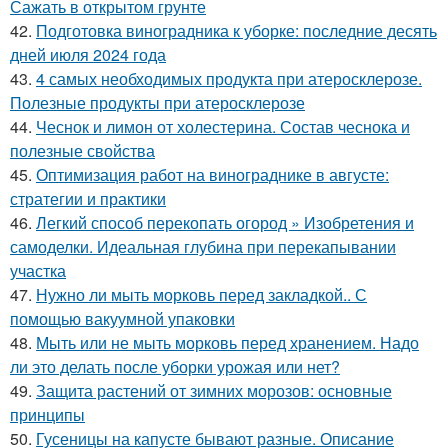
Сажать в открытом грунте
42.
Подготовка виноградника к уборке: последние десять
дней июля 2024 года
43.
4 самых необходимых продукта при атеросклерозе.
Полезные продукты при атеросклерозе
44.
Чеснок и лимон от холестерина. Состав чеснока и
полезные свойства
45.
Оптимизация работ на винограднике в августе:
стратегии и практики
46.
Легкий способ перекопать огород » Изобретения и
самоделки. Идеальная глубина при перекапывании
участка
47.
Нужно ли мыть морковь перед закладкой.. С
помощью вакуумной упаковки
48.
Мыть или не мыть морковь перед хранением. Надо
ли это делать после уборки урожая или нет?
49.
Защита растений от зимних морозов: основные
принципы
50.
Гусеницы на капусте бывают разные. Описание