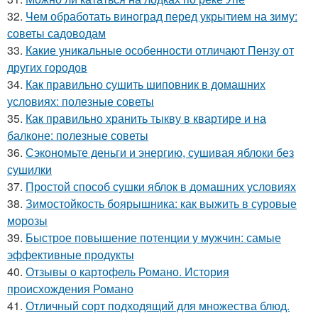
32.
Чем обработать виноград перед укрытием на зиму:
советы садоводам
33.
Какие уникальные особенности отличают Пензу от
других городов
34.
Как правильно сушить шиповник в домашних
условиях: полезные советы
35.
Как правильно хранить тыкву в квартире и на
балконе: полезные советы
36.
Сэкономьте деньги и энергию, сушивая яблоки без
сушилки
37.
Простой способ сушки яблок в домашних условиях
38.
Зимостойкость боярышника: как выжить в суровые
морозы
39.
Быстрое повышение потенции у мужчин: самые
эффективные продукты
40.
Отзывы о картофель Романо. История
происхождения Романо
41.
Отличный сорт подходящий для множества блюд.