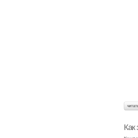
читат
Как