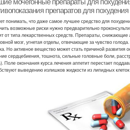
шие мочегонные препараты для похудения
тивопоказания препаратов для похудения
ет понимать, что даже самое лучшее средство для похуден
чить возможные риски нужно предварительно проконсульти
ит от типа лекарственных средств. Препараты, снижающие 
ловной мозг, угнетая отделы, отвечающие за чувство голод
ка. Но активное вещество может стать причиной развития 
ние сердцебиения, тошнота, сильные головные боли, расст
а). Поле окончания курса лечения аппетит перестает подда
бствуют выведению излишков жидкости из липидных клеток 