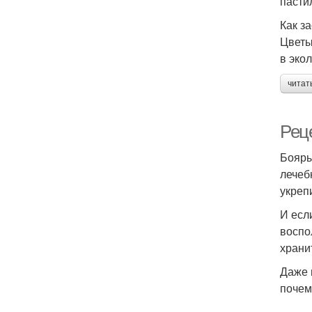
пасти
Как з
Цветы
в эко
читат
Рец
Бояры
лечеб
укреп
И есл
воспо
храни
Даже 
почем