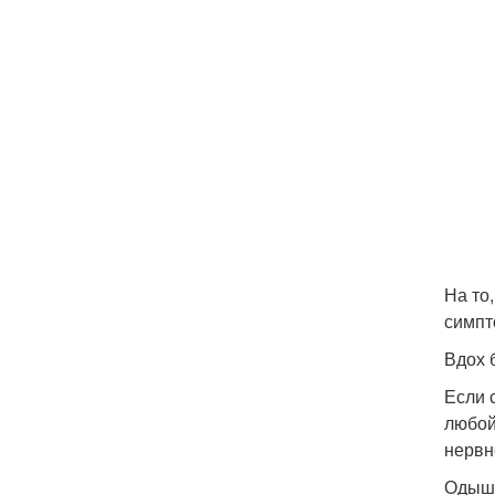
На то
симпт
Вдох 
Если 
любой
нервн
Одышк