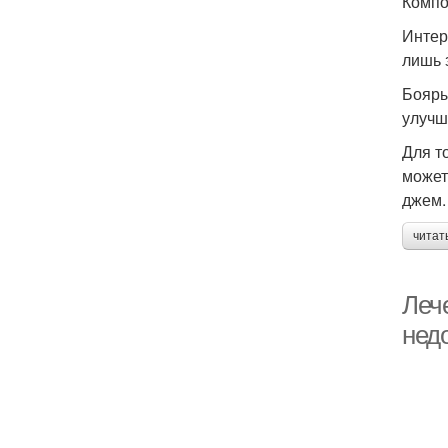
Компо
Интер
лишь 
Бояры
улучш
Для т
может
джем.
читат
Леч
нед