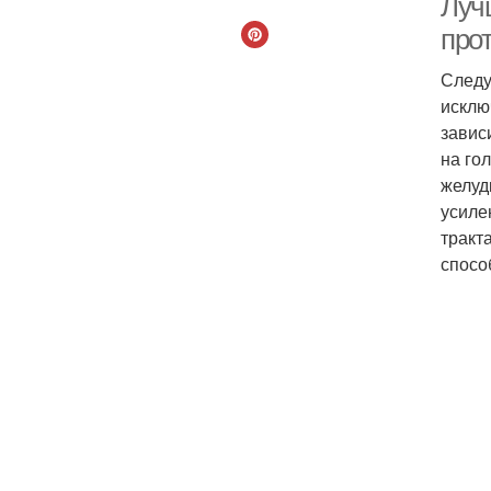
Луч
про
Следу
исклю
завис
на го
желуд
усиле
тракт
спосо