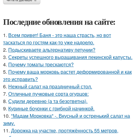
Последние обновления на сайте:
1.
Всем привет! Баня - это наша страсть, но вот
таскаться по гостям как-то уже надоело.
2.
Подыскиваете альтернативу петунии?
3.
Секреты успешного выращивания пекинской капусты.
4.
Почему томаты трескаются?
5.
Почему ваша морковь растет деформированной и как
это исправить?
6.
Нежный салат на праздничный стол.
7.
Отличные пучковые сорта огурцов:
8.
Судили деревню (а та безответна).
9.
Куриные бочонки с грибной начинкой.
10.
"Мадам Морковка" -. Вкусный и остренький салат на
зиму.
11.
Дорожка на участке, протяжённость 55 метров,