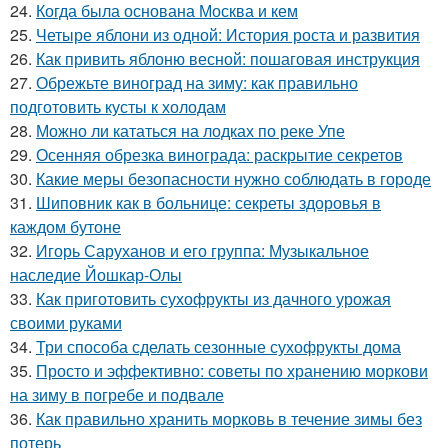
24.
Когда была основана Москва и кем
25.
Четыре яблони из одной: История роста и развития
26.
Как привить яблоню весной: пошаговая инструкция
27.
Обрежьте виноград на зиму: как правильно
подготовить кусты к холодам
28.
Можно ли кататься на лодках по реке Упе
29.
Осенняя обрезка винограда: раскрытие секретов
30.
Какие меры безопасности нужно соблюдать в городе
31.
Шиповник как в больнице: секреты здоровья в
каждом бутоне
32.
Игорь Саруханов и его группа: Музыкальное
наследие Йошкар-Олы
33.
Как приготовить сухофрукты из дачного урожая
своими руками
34.
Три способа сделать сезонные сухофрукты дома
35.
Просто и эффективно: советы по хранению моркови
на зиму в погребе и подвале
36.
Как правильно хранить морковь в течение зимы без
потерь