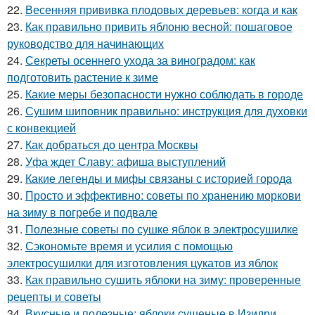
22.
Весенняя прививка плодовых деревьев: когда и как
23.
Как правильно привить яблоню весной: пошаговое
руководство для начинающих
24.
Секреты осеннего ухода за виноградом: как
подготовить растение к зиме
25.
Какие меры безопасности нужно соблюдать в городе
26.
Сушим шиповник правильно: инструкция для духовки
с конвекцией
27.
Как добраться до центра Москвы
28.
Уфа ждет Славу: афиша выступлений
29.
Какие легенды и мифы связаны с историей города
30.
Просто и эффективно: советы по хранению моркови
на зиму в погребе и подвале
31.
Полезные советы по сушке яблок в электросушилке
32.
Сэкономьте время и усилия с помощью
электросушилки для изготовления цукатов из яблок
33.
Как правильно сушить яблоки на зиму: проверенные
рецепты и советы
34.
Вкусные и полезные: яблоки сушеные в Изидри