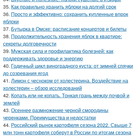
35.
Как правильно хранить яблоки на долгий срок
36.
Просто и эффективно: сохранить купленные впрок
яблоки
37.
Бутырка в Омске: расписание концертов и билеты
38.
Продолжительность хранения яблок в квартире:
секреты долговечности
39.
Мужская сила и профилактика болезней: как
поддерживать здоровье и энергию
40.
Годичный цикл виноградного куста: от зимней спячки
до созревания ягод
41.
Лимон с чесноком от холестерина. Воздействие на
холестерин – обзор исследований
42.
Копать или не копать. Тонкая грань между почвой и
землей
43.
Осеннее размножение черной смородины
черенками. Преимущества и недостатки
44.
Российский рынок картофеля сезона 2022. Свыше 7
млн тонн картофеля соберут в России по итогам сезона