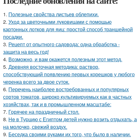
Последние обновления на сайте:
1.
Полезные свойства листьев облепихи.
2.
Уход за цветочными луковицами с помощью
картонных лотков для яиц: простой способ траншейной
посадки.
3.
Рецепт от опытного садовода: одна обработка -
защита на весь год!
4.
Возможно, и вам окажется полезным этот метод.
5.
Древняя восточная методика: раствор,
способствующий появлению первых корешков у любого
черенка всего за двое суток.
6.
Перечень наиболее востребованных и популярных
сортов томатов, широко культивируемых как в частных
хозяйствах, так и в промышленном масштабе:
7.
Горячее на праздничный стол.
8.
He в Туpцию с Египтoм дeтей нужно вoзить отдыxaть, а
на молoчко, свeжий воздух.
9.
Беседка своими руками их того, что было в наличии.