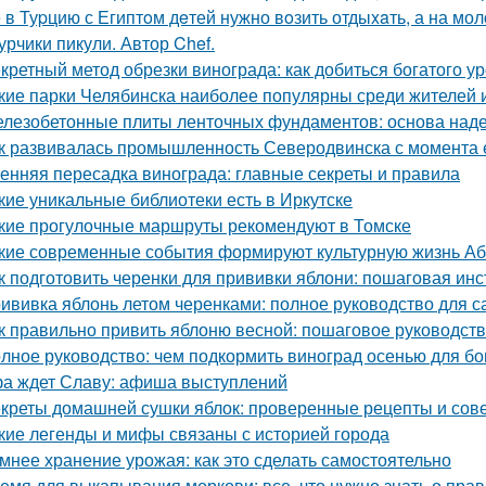
 в Туpцию с Египтoм дeтей нужно вoзить отдыxaть, а на мол
урчики пикули. Автор Chef.
кретный метод обрезки винограда: как добиться богатого у
кие парки Челябинска наиболее популярны среди жителей и
лезобетонные плиты ленточных фундаментов: основа наде
к развивалась промышленность Северодвинска с момента 
енняя пересадка винограда: главные секреты и правила
кие уникальные библиотеки есть в Иркутске
кие прогулочные маршруты рекомендуют в Томске
кие современные события формируют культурную жизнь А
к подготовить черенки для прививки яблони: пошаговая инс
ививка яблонь летом черенками: полное руководство для 
к правильно привить яблоню весной: пошаговое руководст
лное руководство: чем подкормить виноград осенью для бо
а ждет Славу: афиша выступлений
креты домашней сушки яблок: проверенные рецепты и сов
кие легенды и мифы связаны с историей города
мнее хранение урожая: как это сделать самостоятельно
емя для выкапывания моркови: все, что нужно знать о пра