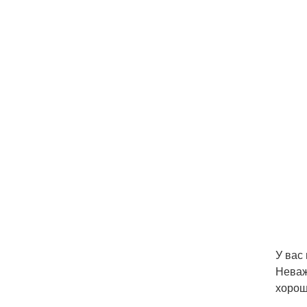
У вас
Неваж
хорош