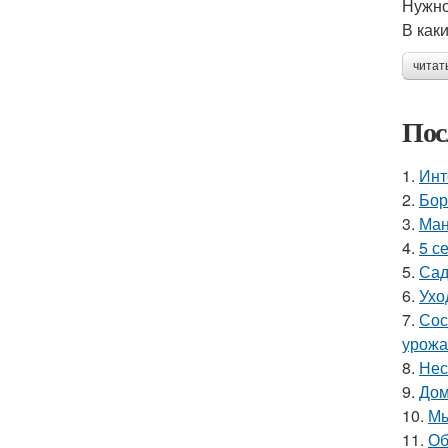
Нужно
В как
читат
Пос
1.
Инт
2.
Бор
3.
Ман
4.
5 с
5.
Сад
6.
Ухо
7.
Сос
урожа
8.
Нес
9.
Дом
10.
Мы
11.
Об