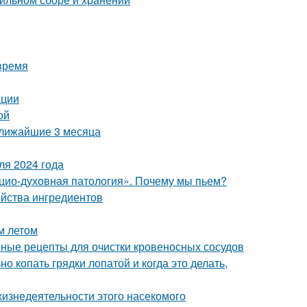
время
ации
ой
ближайшие 3 месяца
ля 2024 года
цио-духовная патология». Почему мы пьем?
ойства ингредиентов
м летом
ные рецепты для очистки кровеносных сосудов
о копать грядки лопатой и когда это делать,
жизнедеятельности этого насекомого