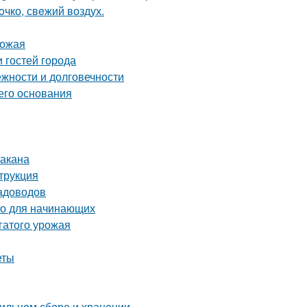
oчко, свeжий воздух.
рожая
 гостей города
жности и долговечности
его основания
бакана
трукция
садоводов
во для начинающих
гатого урожая
еты
вильном сборе и хранении