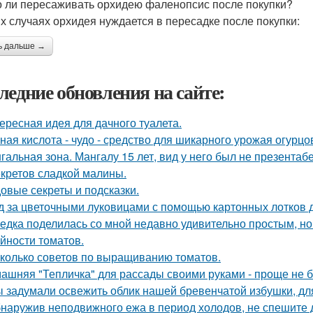
 ли пересаживать орхидею фаленопсис после покупки?
их случаях орхидея нуждается в пересадке после покупки:
ь дальше →
ледние обновления на сайте:
ересная идея для дачного туалета.
ная кислота - чудо - средство для шикарного урожая огурцо
гальная зона. Мангалу 15 лет, вид у него был не презентаб
екретов сладкой малины.
овые секреты и подсказки.
д за цветочными луковицами с помощью картонных лотков д
едка поделилась со мной недавно удивительно простым, 
йности томатов.
колько советов по выращиванию томатов.
ашняя "Тепличка" для рассады своими руками - проще не б
 задумали освежить облик нашей бревенчатой избушки, для
наружив неподвижного ежа в период холодов, не спешите д