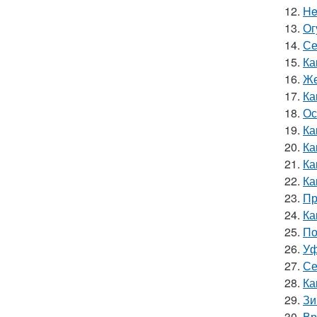
12.
He
13.
Ог
14.
Се
15.
Ка
16.
Же
17.
Ка
18.
Ос
19.
Ка
20.
Ка
21.
Ка
22.
Ка
23.
Пр
24.
Ка
25.
По
26.
Уф
27.
Се
28.
Ка
29.
Зи
30.
Вр