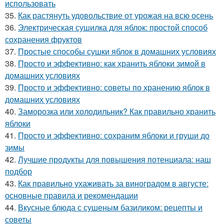
использовать
35.
Как растянуть удовольствие от урожая на всю осень
36.
Электрическая сушилка для яблок: простой способ
сохранения фруктов
37.
Простые способы сушки яблок в домашних условиях
38.
Просто и эффективно: как хранить яблоки зимой в
домашних условиях
39.
Просто и эффективно: советы по хранению яблок в
домашних условиях
40.
Заморозка или холодильник? Как правильно хранить
яблоки
41.
Просто и эффективно: сохраним яблоки и груши до
зимы
42.
Лучшие продукты для повышения потенциала: наш
подбор
43.
Как правильно ухаживать за виноградом в августе:
основные правила и рекомендации
44.
Вкусные блюда с сушеным базиликом: рецепты и
советы