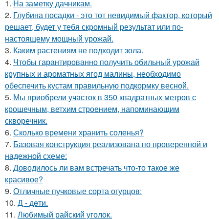
1.
На заметку дачникам.
2.
Глубина посадки - это тот невидимый фактор, который
решает, будет у тебя скромный результат или по-
настоящему мощный урожай.
3.
Каким растениям не подходит зола.
4.
Чтобы гарантированно получить обильный урожай
крупных и ароматных ягод малины, необходимо
обеспечить кустам правильную подкормку весной.
5.
Мы приобрели участок в 350 квадратных метров с
крошечным, ветхим строением, напоминающим
скворечник.
6.
Сколько времени хранить соленья?
7.
Базовая конструкция реализована по проверенной и
надежной схеме:
8.
Доводилось ли вам встречать что-то такое же
красивое?
9.
Отличные пучковые сорта огурцов:
10.
Д - дeти.
11.
Любимый райский уголок.