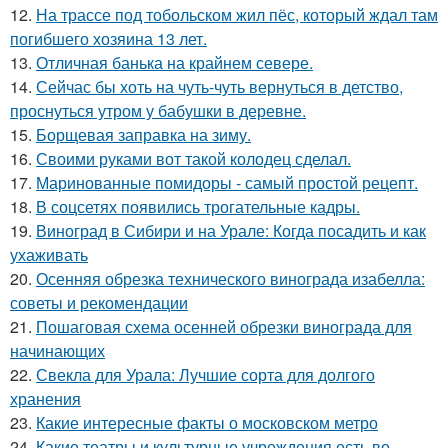
12.
На трассе под тобольском жил пёс, который ждал там
погибшего хозяина 13 лет.
13.
Отличная банька на крайнем севере.
14.
Сейчас бы хоть на чуть-чуть вернуться в детство,
проснуться утром у бабушки в деревне.
15.
Борщевая заправка на зиму.
16.
Своими руками вот такой колодец сделал.
17.
Маринованные помидоры - самый простой рецепт.
18.
В соцсетях появились трогательные кадры.
19.
Виноград в Сибири и на Урале: Когда посадить и как
ухаживать
20.
Осенняя обрезка технического винограда изабелла:
советы и рекомендации
21.
Пошаговая схема осенней обрезки винограда для
начинающих
22.
Свекла для Урала: Лучшие сорта для долгого
хранения
23.
Какие интересные факты о московском метро
24.
Какие театры и культурные учреждения есть во