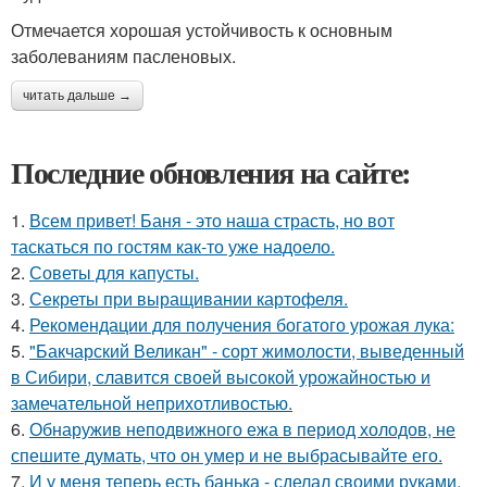
Отмечается хорошая устойчивость к основным
заболеваниям пасленовых.
читать дальше →
Последние обновления на сайте:
1.
Всем привет! Баня - это наша страсть, но вот
таскаться по гостям как-то уже надоело.
2.
Советы для капусты.
3.
Секреты при выращивании картофеля.
4.
Рекомендации для получения богатого урожая лука:
5.
"Бакчарский Великан" - сорт жимолости, выведенный
в Сибири, славится своей высокой урожайностью и
замечательной неприхотливостью.
6.
Обнаружив неподвижного ежа в период холодов, не
спешите думать, что он умер и не выбрасывайте его.
7.
И у меня теперь есть банька - сделал своими руками.