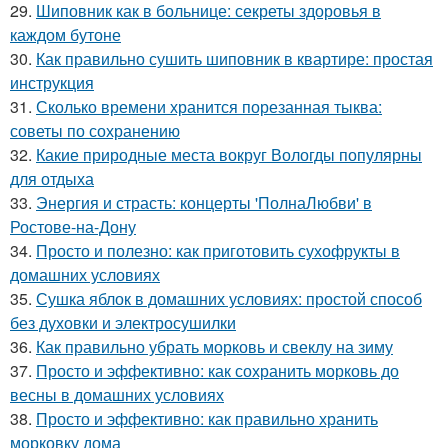
29.
Шиповник как в больнице: секреты здоровья в
каждом бутоне
30.
Как правильно сушить шиповник в квартире: простая
инструкция
31.
Сколько времени хранится порезанная тыква:
советы по сохранению
32.
Какие природные места вокруг Вологды популярны
для отдыха
33.
Энергия и страсть: концерты 'ПолнаЛюбви' в
Ростове-на-Дону
34.
Просто и полезно: как приготовить сухофрукты в
домашних условиях
35.
Сушка яблок в домашних условиях: простой способ
без духовки и электросушилки
36.
Как правильно убрать морковь и свеклу на зиму
37.
Просто и эффективно: как сохранить морковь до
весны в домашних условиях
38.
Просто и эффективно: как правильно хранить
морковку дома