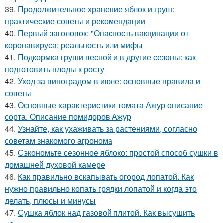
39.
Продолжительное хранение яблок и груш:
практические советы и рекомендации
40.
Первый заголовок: "Опасность вакцинации от
коронавируса: реальность или мифы
41.
Подкормка груши весной и в другие сезоны: как
подготовить плоды к росту
42.
Уход за виноградом в июле: основные правила и
советы
43.
Основные характеристики томата Ажур описание
сорта. Описание помидоров Ажур
44.
Узнайте, как ухаживать за растениями, согласно
советам знакомого агронома
45.
Сэкономьте сезонное яблоко: простой способ сушки в
домашней духовой камере
46.
Как правильно вскапывать огород лопатой. Как
нужно правильно копать грядки лопатой и когда это
делать, плюсы и минусы
47.
Сушка яблок над газовой плитой. Как высушить