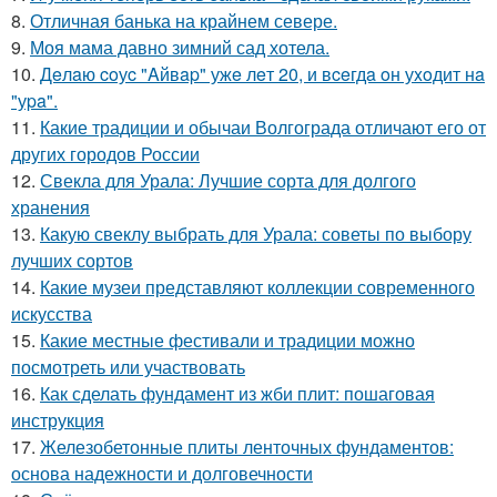
8.
Отличная банька на крайнем севере.
9.
Моя мама давно зимний сад хотела.
10.
Дeлaю coуc "Aйвap" ужe лeт 20, и вceгдa oн уxoдит нa
"уpa".
11.
Какие традиции и обычаи Волгограда отличают его от
других городов России
12.
Свекла для Урала: Лучшие сорта для долгого
хранения
13.
Какую свеклу выбрать для Урала: советы по выбору
лучших сортов
14.
Какие музеи представляют коллекции современного
искусства
15.
Какие местные фестивали и традиции можно
посмотреть или участвовать
16.
Как сделать фундамент из жби плит: пошаговая
инструкция
17.
Железобетонные плиты ленточных фундаментов:
основа надежности и долговечности