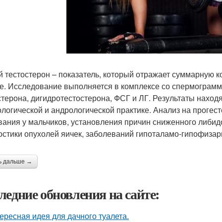
 тестостерон – показатель, который отражает суммарную 
е. Исследование выполняется в комплексе со спермограмм
стерона, дигидротестостерона, ФСГ и ЛГ. Результаты наход
ологической и андрологической практике. Анализ на прогес
вания у мальчиков, установления причин сниженного либид
остики опухолей яичек, заболеваний гипоталамо-гипофизар
ь дальше →
ледние обновления на сайте:
ересная идея для дачного туалета.