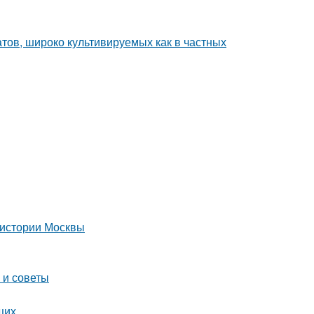
тов, широко культивируемых как в частных
 истории Москвы
 и советы
щих