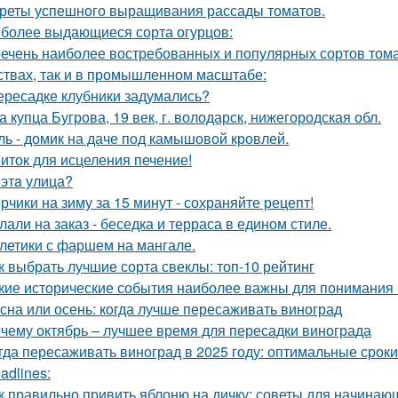
реты успешного выращивания рассады томатов.
более выдающиеся сорта огурцов:
ечень наиболее востребованных и популярных сортов тома
ствах, так и в промышленном масштабе:
ересадке клубники задумались?
а купца Бугрова, 19 век, г. володарск, нижегородская обл.
ль - домик на даче под камышовой кровлей.
иток для исцеления печение!
 этa улица?
рчики на зиму за 15 минут - сохраняйте рецепт!
лали на заказ - беседка и терраса в едином стиле.
летики с фаршем на мангале.
к выбрать лучшие сорта свеклы: топ-10 рейтинг
кие исторические события наиболее важны для понимания
сна или осень: когда лучше пересаживать виноград
чему октябрь – лучшее время для пересадки винограда
гда пересаживать виноград в 2025 году: оптимальные сроки
adlines:
к правильно привить яблоню на дичку: советы для начинаю