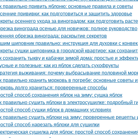
к правильно привить яблоню: основные правила и советы
сенние прививки: как подготовиться и защитить здоровье
креты осеннего ухода за виноградом: как подготовить расте
резка винограда осенью для новичков: полное руководство
енняя обрезка винограда: раскрытие секретов
шим шиповник правильно: инструкция для духовки с конве
креты сушки шиповника в городской квартире: как сохрани
к сохранить тыкву и кабачки зимой дома: простые и эффек
усные и полезные: как из яблок сделать сухофрукты
ратегия выживания: почему выбрасывание половиной морк
к правильно хранить морковь в погребе: основные советы 
рковь долго храниться: проверенные способы
остой способ сохранения яблок на зиму: сушка яблок
к правильно сушить яблоки в электросушилке: подробный г
остой способ сушки яблок в домашних условиях
к правильно сушить яблоки на зиму: проверенные рецепты 
остой способ нарезать яблоки для сушилки
ектрическая сушилка для яблок: простой способ сохранени