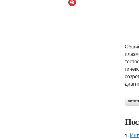
Общий
плазм
тесто
гинек
созре
диагн
читат
Пос
1.
Инт