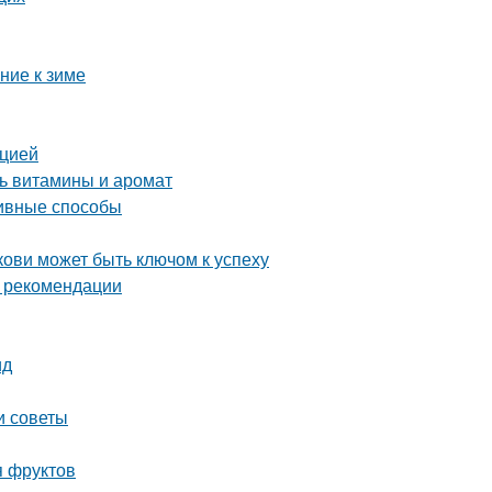
ние к зиме
кцией
ть витамины и аромат
тивные способы
ови может быть ключом к успеху
и рекомендации
ид
и советы
я фруктов