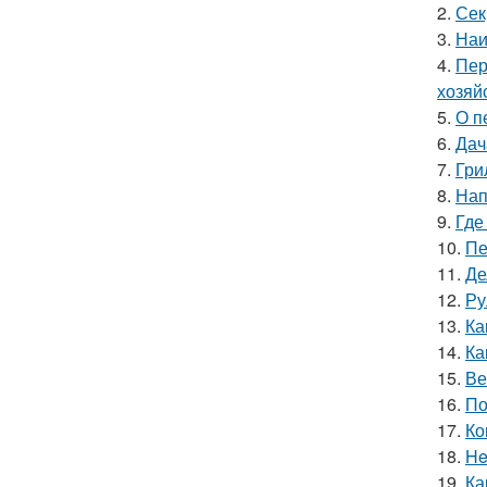
2.
Сек
3.
Наи
4.
Пер
хозяй
5.
О п
6.
Дач
7.
Гри
8.
Нап
9.
Где
10.
Пе
11.
Де
12.
Ру
13.
Ка
14.
Ка
15.
Ве
16.
По
17.
Ко
18.
He
19.
Ка