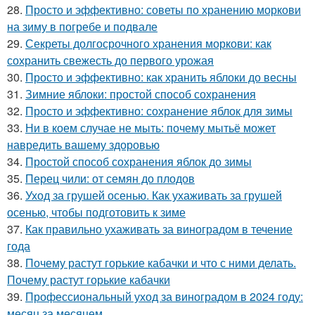
28.
Просто и эффективно: советы по хранению моркови
на зиму в погребе и подвале
29.
Секреты долгосрочного хранения моркови: как
сохранить свежесть до первого урожая
30.
Просто и эффективно: как хранить яблоки до весны
31.
Зимние яблоки: простой способ сохранения
32.
Просто и эффективно: сохранение яблок для зимы
33.
Ни в коем случае не мыть: почему мытьё может
навредить вашему здоровью
34.
Простой способ сохранения яблок до зимы
35.
Перец чили: от семян до плодов
36.
Уход за грушей осенью. Как ухаживать за грушей
осенью, чтобы подготовить к зиме
37.
Как правильно ухаживать за виноградом в течение
года
38.
Почему растут горькие кабачки и что с ними делать.
Почему растут горькие кабачки
39.
Профессиональный уход за виноградом в 2024 году:
месяц за месяцем