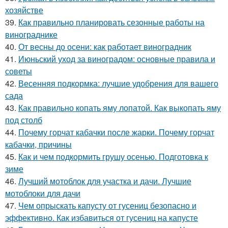
хозяйстве
39.
Как правильно планировать сезонные работы на
винограднике
40.
От весны до осени: как работает виноградник
41.
Июньский уход за виноградом: основные правила и
советы
42.
Весенняя подкормка: лучшие удобрения для вашего
сада
43.
Как правильно копать яму лопатой. Как выкопать яму
под столб
44.
Почему горчат кабачки после жарки. Почему горчат
кабачки, причины
45.
Как и чем подкормить грушу осенью. Подготовка к
зиме
46.
Лучший мотоблок для участка и дачи. Лучшие
мотоблоки для дачи
47.
Чем опрыскать капусту от гусениц безопасно и
эффективно. Как избавиться от гусениц на капусте