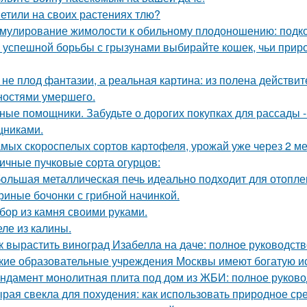
етили на своих растениях тлю?
мулирование жимолости к обильному плодоношению: подко
 успешной борьбы с грызунами выбирайте кошек, чьи прир
 не плод фантазии, а реальная картина: из полена действи
ностями умершего.
ные помощники. Забудьте о дорогих покупках для рассады 
никами.
амых скороспелых сортов картофеля, урожай уже через 2 ме
ичные пучковые сорта огурцов:
ольшая металлическая печь идеально подходит для отоплен
риные бочонки с грибной начинкой.
бор из камня своими руками.
ле из калины.
к вырастить виноград Изабелла на даче: полное руководст
кие образовательные учреждения Москвы имеют богатую и
ндамент монолитная плита под дом из ЖБИ: полное руково
рая свекла для похудения: как использовать природное ср