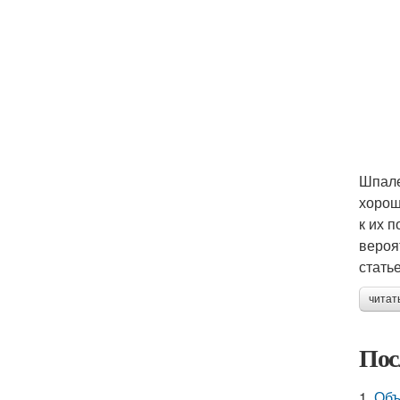
Шпале
хорош
к их 
вероя
статье
читат
Пос
1.
Объ