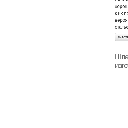
хорош
к их 
вероя
статье
читат
Шпа
изг