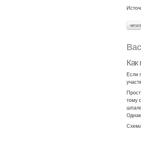
Источ
читат
Вас
Как
Если 
участ
Прост
тому 
шпале
Однак
Схема