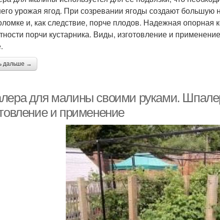
его урожая ягод. При созревании ягоды создают большую на
поломке и, как следствие, порче плодов. Надежная опорная 
тности порчи кустарника. Виды, изготовление и применени
.
ь дальше →
лера для малины своими руками. Шпалер
отовление и применение