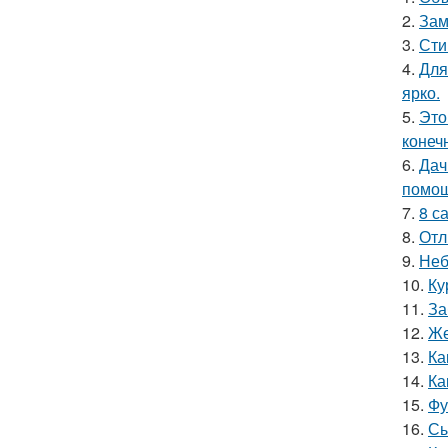
2.
Зам
3.
Сти
4.
Для
ярко.
5.
Это
конеч
6.
Дач
помощ
7.
8 с
8.
Отл
9.
Неб
10.
Ку
11.
За
12.
Же
13.
Ка
14.
Ка
15.
Фу
16.
Сы