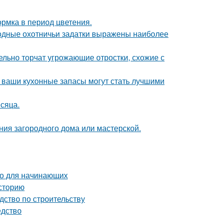
рмка в период цветения.
одные охотничьи задатки выражены наиболее
тельно торчат угрожающие отростки, схожие с
- ваши кухонные запасы могут стать лучшими
сяца.
ия загородного дома или мастерской.
во для начинающих
сторию
дство по строительству
едство