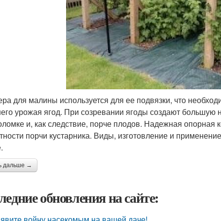
ра для малины используется для ее подвязки, что необходи
его урожая ягод. При созревании ягоды создают большую на
поломке и, как следствие, порче плодов. Надежная опорная 
тности порчи кустарника. Виды, изготовление и применени
.
ь дальше →
ледние обновления на сайте:
явите войну насекомым на вашей даче!