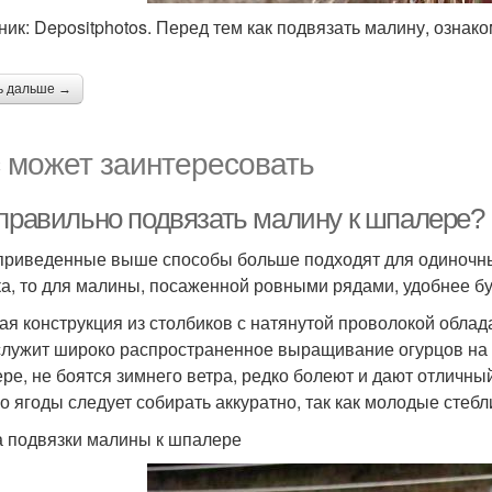
ник: Depositphotos. Перед тем как подвязать малину, ознак
ь дальше →
 может заинтересовать
 правильно подвязать малину к шпалере?
приведенные выше способы больше подходят для одиночных
ка, то для малины, посаженной ровными рядами, удобнее б
ая конструкция из столбиков с натянутой проволокой обла
служит широко распространенное выращивание огурцов на
ре, не боятся зимнего ветра, редко болеют и дают отличн
о ягоды следует собирать аккуратно, так как молодые стебл
 подвязки малины к шпалере