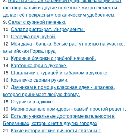
8.
Богатый состав кофейной гущи, включающий азот,
фосфор, калий и другие полезные микроэлементы,
делает её прекрасным органическим удобрением.
9.
Салат с куриной печенью.
10.
Салат аристократ. Ингредиенты:
11.
Селёдка под шубой.
12.
Моя дача - банька, белые растут прямо на участке,
альпийская Горка, пруд.
13.
Куриные бочонки с грибной начинкой.
14.
Картошка фри в духовке.
15.
Шашлычки с курицей и кабачком в духовке.
16.
Крылечко своими руками.
17.
Дачникам в помощь классная идея - шпалера,
которая принимает любую форму.
18.
Огурчики в аджике -.
19.
Маринованные помидоры - самый простой рецепт.
20.
Есть ли уникальные достопримечательности в
Березниках, которых нет в других городах
21.
Какие исторические личности связаны с