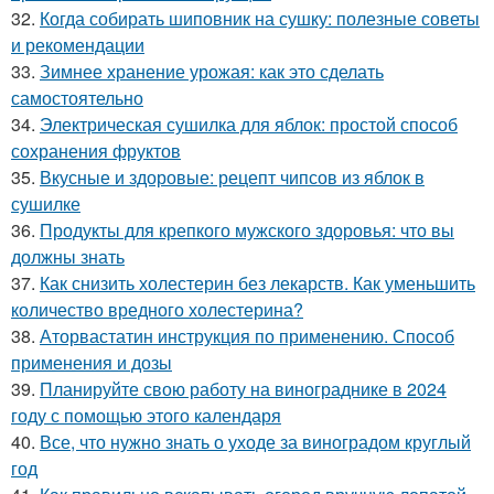
32.
Когда собирать шиповник на сушку: полезные советы
и рекомендации
33.
Зимнее хранение урожая: как это сделать
самостоятельно
34.
Электрическая сушилка для яблок: простой способ
сохранения фруктов
35.
Вкусные и здоровые: рецепт чипсов из яблок в
сушилке
36.
Продукты для крепкого мужского здоровья: что вы
должны знать
37.
Как снизить холестерин без лекарств. Как уменьшить
количество вредного холестерина?
38.
Аторвастатин инструкция по применению. Способ
применения и дозы
39.
Планируйте свою работу на винограднике в 2024
году с помощью этого календаря
40.
Все, что нужно знать о уходе за виноградом круглый
год