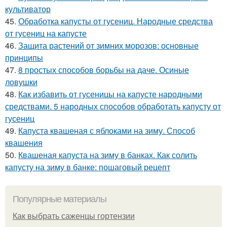
культиватор
45.
Обработка капусты от гусениц. Народные средства
от гусениц на капусте
46.
Защита растений от зимних морозов: основные
принципы
47.
8 простых способов борьбы на даче. Осиные
ловушки
48.
Как избавить от гусеницы на капусте народными
средствами. 5 народных способов обработать капусту от
гусениц
49.
Капуста квашеная с яблоками на зиму. Способ
квашения
50.
Квашеная капуста на зиму в банках. Как солить
капусту на зиму в банке: пошаговый рецепт
Популярные материалы
Как выбрать саженцы гортензии