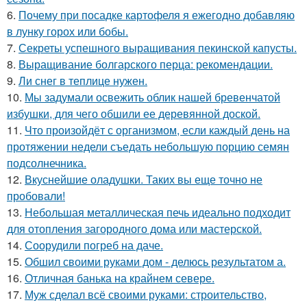
6.
Почему при посадке картофеля я ежегодно добавляю
в лунку горох или бобы.
7.
Секреты успешного выращивания пекинской капусты.
8.
Выращивание болгарского перца: рекомендации.
9.
Ли снег в теплице нужен.
10.
Мы задумали освежить облик нашей бревенчатой
избушки, для чего обшили ее деревянной доской.
11.
Что произойдёт с организмом, если каждый день на
протяжении недели съедать небольшую порцию семян
подсолнечника.
12.
Вкуснейшие оладушки. Таких вы еще точно не
пробовали!
13.
Небольшая металлическая печь идеально подходит
для отопления загородного дома или мастерской.
14.
Соорудили погреб на даче.
15.
Обшил своими руками дом - делюсь результатом а.
16.
Отличная банька на крайнем севере.
17.
Муж сделал всё своими руками: строительство,