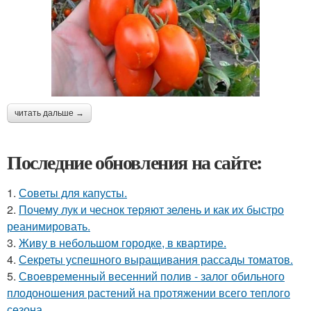
читать дальше →
Последние обновления на сайте:
1.
Советы для капусты.
2.
Почему лук и чеснок теряют зелень и как их быстро
реанимировать.
3.
Живу в небольшом городке, в квартире.
4.
Секреты успешного выращивания рассады томатов.
5.
Своевременный весенний полив - залог обильного
плодоношения растений на протяжении всего теплого
сезона.