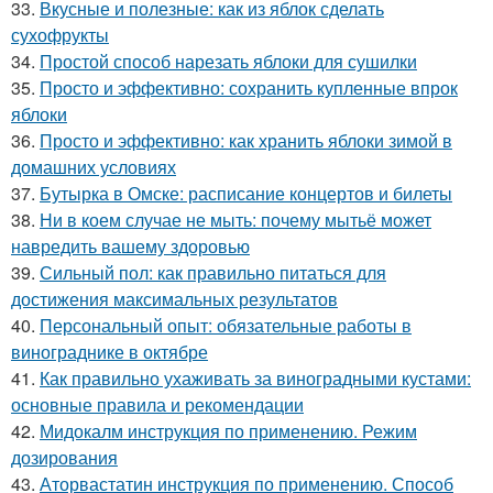
33.
Вкусные и полезные: как из яблок сделать
сухофрукты
34.
Простой способ нарезать яблоки для сушилки
35.
Просто и эффективно: сохранить купленные впрок
яблоки
36.
Просто и эффективно: как хранить яблоки зимой в
домашних условиях
37.
Бутырка в Омске: расписание концертов и билеты
38.
Ни в коем случае не мыть: почему мытьё может
навредить вашему здоровью
39.
Сильный пол: как правильно питаться для
достижения максимальных результатов
40.
Персональный опыт: обязательные работы в
винограднике в октябре
41.
Как правильно ухаживать за виноградными кустами:
основные правила и рекомендации
42.
Мидокалм инструкция по применению. Режим
дозирования
43.
Аторвастатин инструкция по применению. Способ