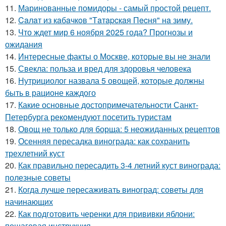
11.
Маринованные помидоры - самый простой рецепт.
12.
Caлaт из кaбaчкoв "Тaтapcкaя Пecня" нa зиму.
13.
Что ждет мир 6 ноября 2025 года? Прогнозы и
ожидания
14.
Интересные факты о Москве, которые вы не знали
15.
Свекла: польза и вред для здоровья человека
16.
Нутрициолог назвала 5 овощей, которые должны
быть в рационе каждого
17.
Какие основные достопримечательности Санкт-
Петербурга рекомендуют посетить туристам
18.
Овощ не только для борща: 5 неожиданных рецептов
19.
Осенняя пересадка винограда: как сохранить
трехлетний куст
20.
Как правильно пересадить 3-4 летний куст винограда:
полезные советы
21.
Когда лучше пересаживать виноград: советы для
начинающих
22.
Как подготовить черенки для прививки яблони:
пошаговая инструкция