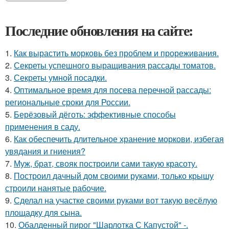
Последние обновления на сайте:
1.
Как вырастить морковь без проблем и прореживания.
2.
Секреты успешного выращивания рассады томатов.
3.
Секреты умной посадки.
4.
Оптимальное время для посева перечной рассады:
региональные сроки для России.
5.
Берёзовый дёготь: эффективные способы
применения в саду.
6.
Как обеспечить длительное хранение моркови, избегая
увядания и гниения?
7.
Муж, брат, свояк построили сами такую красоту.
8.
Построил дачный дом своими руками, только крышу
строили нанятые рабочие.
9.
Сделал на участке своими руками вот такую весёлую
площадку для сына.
10.
Обалденный пирог "Шарлотка С Капустой" -.