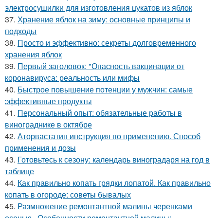
электросушилки для изготовления цукатов из яблок
37.
Хранение яблок на зиму: основные принципы и
подходы
38.
Просто и эффективно: секреты долговременного
хранения яблок
39.
Первый заголовок: "Опасность вакцинации от
коронавируса: реальность или мифы
40.
Быстрое повышение потенции у мужчин: самые
эффективные продукты
41.
Персональный опыт: обязательные работы в
винограднике в октябре
42.
Аторвастатин инструкция по применению. Способ
применения и дозы
43.
Готовьтесь к сезону: календарь виноградаря на год в
таблице
44.
Как правильно копать грядки лопатой. Как правильно
копать в огороде: советы бывалых
45.
Размножение ремонтантной малины черенками
осенью.. Особенности ремонтантной малины: