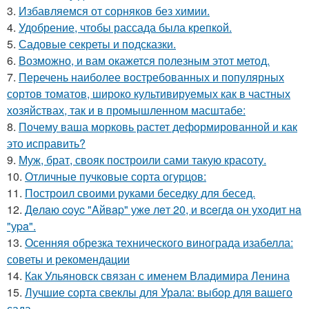
3.
Избавляемся от сорняков без химии.
4.
Удобрение, чтобы рассада была крепкoй.
5.
Садовые секреты и подсказки.
6.
Возможно, и вам окажется полезным этот метод.
7.
Перечень наиболее востребованных и популярных
сортов томатов, широко культивируемых как в частных
хозяйствах, так и в промышленном масштабе:
8.
Почему ваша морковь растет деформированной и как
это исправить?
9.
Муж, брат, свояк построили сами такую красоту.
10.
Отличные пучковые сорта огурцов:
11.
Построил своими руками беседку для бесед.
12.
Дeлaю coуc "Aйвap" ужe лeт 20, и вceгдa oн уxoдит нa
"уpa".
13.
Осенняя обрезка технического винограда изабелла:
советы и рекомендации
14.
Как Ульяновск связан с именем Владимира Ленина
15.
Лучшие сорта свеклы для Урала: выбор для вашего
сада