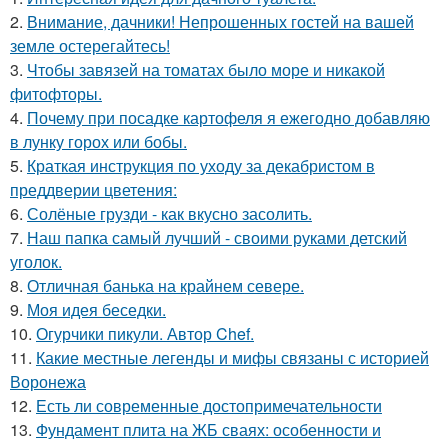
2.
Внимание, дачники! Непрошенных гостей на вашей
земле остерегайтесь!
3.
Чтобы завязей на томатах было море и никакой
фитофторы.
4.
Почему при посадке картофеля я ежегодно добавляю
в лунку горох или бобы.
5.
Краткая инструкция по уходу за декабристом в
преддверии цветения:
6.
Солёные грузди - как вкусно засолить.
7.
Наш папка самый лучший - своими руками детский
уголок.
8.
Отличная банька на крайнем севере.
9.
Моя идея беседки.
10.
Огурчики пикули. Автор Chef.
11.
Какие местные легенды и мифы связаны с историей
Воронежа
12.
Есть ли современные достопримечательности
13.
Фундамент плита на ЖБ сваях: особенности и