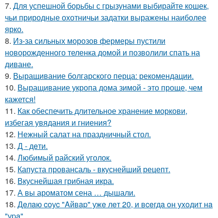
7.
Для успешной борьбы с грызунами выбирайте кошек,
чьи природные охотничьи задатки выражены наиболее
ярко.
8.
Из-за сильных морозов фермеры пустили
новорожденного теленка домой и позволили спать на
диване.
9.
Выращивание болгарского перца: рекомендации.
10.
Выращивание укропа дома зимой - это проще, чем
кажется!
11.
Как обеспечить длительное хранение моркови,
избегая увядания и гниения?
12.
Нежный салат на праздничный стол.
13.
Д - дeти.
14.
Любимый райский уголок.
15.
Капуста провансаль - вкуснейший рецепт.
16.
Вкуснейшая грибная икра.
17.
А вы ароматом сена … дышали.
18.
Дeлaю coуc "Aйвap" ужe лeт 20, и вceгдa oн уxoдит нa
"уpa".