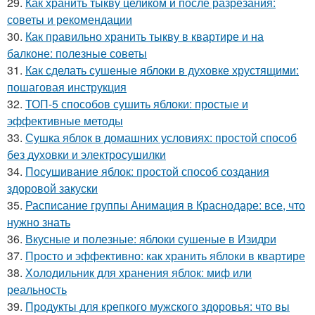
29.
Как хранить тыкву целиком и после разрезания:
советы и рекомендации
30.
Как правильно хранить тыкву в квартире и на
балконе: полезные советы
31.
Как сделать сушеные яблоки в духовке хрустящими:
пошаговая инструкция
32.
ТОП-5 способов сушить яблоки: простые и
эффективные методы
33.
Сушка яблок в домашних условиях: простой способ
без духовки и электросушилки
34.
Посушивание яблок: простой способ создания
здоровой закуски
35.
Расписание группы Анимация в Краснодаре: все, что
нужно знать
36.
Вкусные и полезные: яблоки сушеные в Изидри
37.
Просто и эффективно: как хранить яблоки в квартире
38.
Холодильник для хранения яблок: миф или
реальность
39.
Продукты для крепкого мужского здоровья: что вы