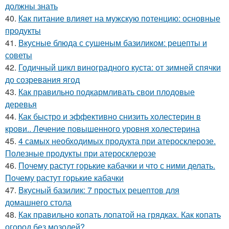
должны знать
40.
Как питание влияет на мужскую потенцию: основные
продукты
41.
Вкусные блюда с сушеным базиликом: рецепты и
советы
42.
Годичный цикл виноградного куста: от зимней спячки
до созревания ягод
43.
Как правильно подкармливать свои плодовые
деревья
44.
Как быстро и эффективно снизить холестерин в
крови.. Лечение повышенного уровня холестерина
45.
4 самых необходимых продукта при атеросклерозе.
Полезные продукты при атеросклерозе
46.
Почему растут горькие кабачки и что с ними делать.
Почему растут горькие кабачки
47.
Вкусный базилик: 7 простых рецептов для
домашнего стола
48.
Как правильно копать лопатой на грядках. Как копать
огород без мозолей?