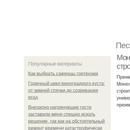
Пес
Мон
Популярные материалы
стр
Как выбрать саженцы гортензии
Преим
Монол
Годичный цикл виноградного куста:
строи
от зимней спячки до созревания
униве
ягод
преим
Внезапно нагрянувшие гости
заставили меня спешно искать
решение, так как на обстоятельный
ремонт времени катастрофически