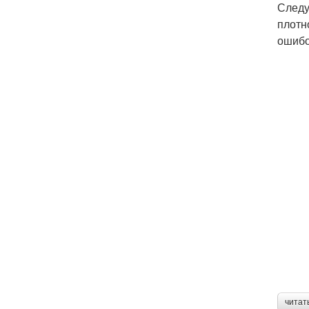
Следу
плотн
ошибо
читат