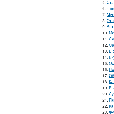
5.
Ста
6.
4 ц
7.
Муж
8.
Отл
9.
Вот
10.
Мa
11.
Сд
12.
Ca
13.
В 
14.
Вк
15.
Ос
16.
По
17.
Об
18.
Ка
19.
Вы
20.
Лу
21.
Пл
22.
Ка
23.
Фу