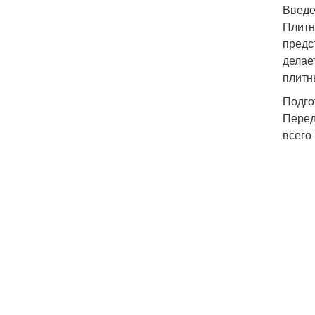
Введ
Плитн
предс
делае
плитн
Подго
Перед
всего