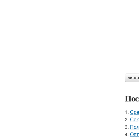
читат
Пос
1.
Сре
2.
Сек
3.
Пол
4.
Опт