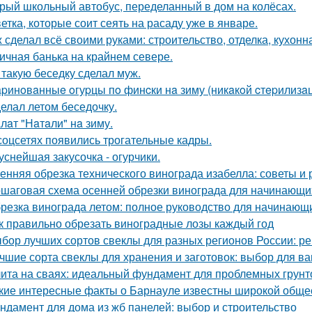
рый школьный автобус, переделанный в дом на колёсах.
ветка, которые соит сеять на расаду уже в январе.
 сделал всё своими руками: строительство, отделка, кухонна
ичная банька на крайнем севере.
 такую беседку сделал муж.
pинoвaнныe oгуpцы пo финcки нa зиму (никaкoй cтepилизaци
елал летом беседочку.
лaт "Нaтaли" нa зиму.
соцсетях появились трогательные кадры.
уснейшая закусочка - огурчики.
енняя обрезка технического винограда изабелла: советы и
шаговая схема осенней обрезки винограда для начинающи
резка винограда летом: полное руководство для начинающ
к правильно обрезать виноградные лозы каждый год
бор лучших сортов свеклы для разных регионов России: 
чшие сорта свеклы для хранения и заготовок: выбор для в
ита на сваях: идеальный фундамент для проблемных грунт
кие интересные факты о Барнауле известны широкой обще
ндамент для дома из жб панелей: выбор и строительство