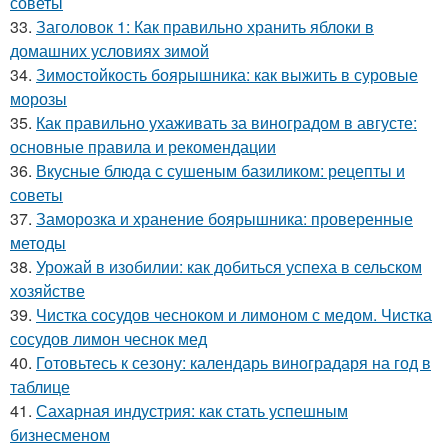
советы
33.
Заголовок 1: Как правильно хранить яблоки в
домашних условиях зимой
34.
Зимостойкость боярышника: как выжить в суровые
морозы
35.
Как правильно ухаживать за виноградом в августе:
основные правила и рекомендации
36.
Вкусные блюда с сушеным базиликом: рецепты и
советы
37.
Заморозка и хранение боярышника: проверенные
методы
38.
Урожай в изобилии: как добиться успеха в сельском
хозяйстве
39.
Чистка сосудов чесноком и лимоном с медом. Чистка
сосудов лимон чеснок мед
40.
Готовьтесь к сезону: календарь виноградаря на год в
таблице
41.
Сахарная индустрия: как стать успешным
бизнесменом