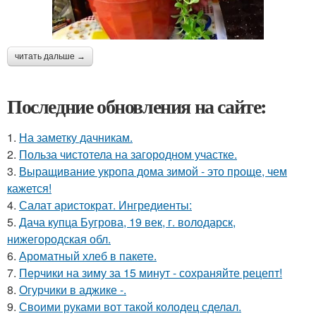
читать дальше →
Последние обновления на сайте:
1.
На заметку дачникам.
2.
Польза чистотела на загородном участке.
3.
Выращивание укропа дома зимой - это проще, чем
кажется!
4.
Салат аристократ. Ингредиенты:
5.
Дача купца Бугрова, 19 век, г. володарск,
нижегородская обл.
6.
Ароматный хлеб в пакете.
7.
Перчики на зиму за 15 минут - сохраняйте рецепт!
8.
Огурчики в аджике -.
9.
Своими руками вот такой колодец сделал.