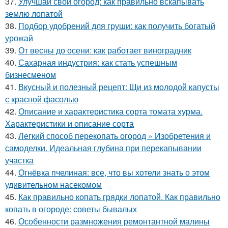
37.
Улучшай свой огород: как правильно вскапывать
землю лопатой
38.
Подбор удобрений для груши: как получить богатый
урожай
39.
От весны до осени: как работает виноградник
40.
Сахарная индустрия: как стать успешным
бизнесменом
41.
Вкусный и полезный рецепт: Щи из молодой капусты
с красной фасолью
42.
Описание и характеристика сорта томата хурма.
Характеристики и описание сорта
43.
Легкий способ перекопать огород » Изобретения и
самоделки. Идеальная глубина при перекапывании
участка
44.
Огнёвка пчелиная: все, что вы хотели знать о этом
удивительном насекомом
45.
Как правильно копать грядки лопатой. Как правильно
копать в огороде: советы бывалых
46.
Особенности размножения ремонтантной малины