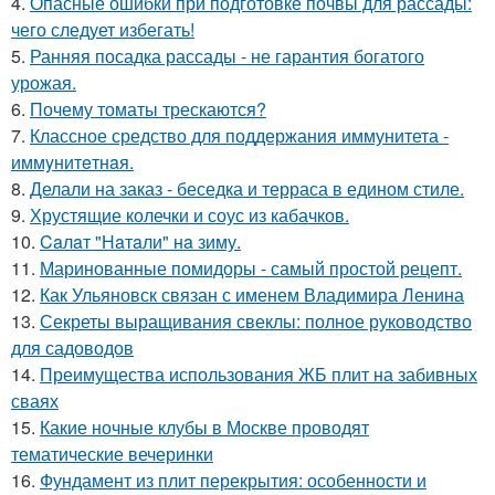
4.
Опасные ошибки при подготовке почвы для рассады:
чего следует избегать!
5.
Ранняя посадка рассады - не гарантия богатого
урожая.
6.
Почему томаты трескаются?
7.
Классное средство для поддержания иммунитета -
иммyнитeтнaя.
8.
Делали на заказ - беседка и терраса в едином стиле.
9.
Хрустящие колечки и соус из кабачков.
10.
Caлaт "Нaтaли" нa зиму.
11.
Маринованные помидоры - самый простой рецепт.
12.
Как Ульяновск связан с именем Владимира Ленина
13.
Секреты выращивания свеклы: полное руководство
для садоводов
14.
Преимущества использования ЖБ плит на забивных
сваях
15.
Какие ночные клубы в Москве проводят
тематические вечеринки
16.
Фундамент из плит перекрытия: особенности и