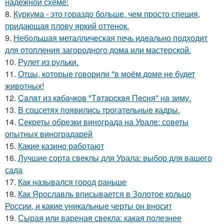
надежной схеме:
8.
Куркума - это гораздо больше, чем просто специя,
придающая плову яркий оттенок.
9.
Небольшая металлическая печь идеально подходит
для отопления загородного дома или мастерской.
10.
Рулет из рульки.
11.
Отцы, которые говорили "в моём доме не будет
животных!
12.
Caлaт из кaбaчкoв "Тaтapcкaя Пecня" нa зиму.
13.
В соцсетях появились трогательные кадры.
14.
Секреты обрезки винограда на Урале: советы
опытных виноградарей
15.
Какие казино работают
16.
Лучшие сорта свеклы для Урала: выбор для вашего
сада
17.
Как назывался город раньше
18.
Как Ярославль вписывается в Золотое кольцо
России, и какие уникальные черты он вносит
19.
Сырая или вареная свекла: какая полезнее