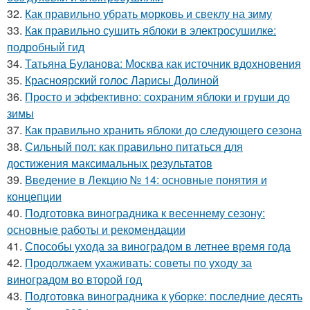
32.
Как правильно убрать морковь и свеклу на зиму
33.
Как правильно сушить яблоки в электросушилке:
подробный гид
34.
Татьяна Буланова: Москва как источник вдохновения
35.
Красноярский голос Ларисы Долиной
36.
Просто и эффективно: сохраним яблоки и груши до
зимы
37.
Как правильно хранить яблоки до следующего сезона
38.
Сильный пол: как правильно питаться для
достижения максимальных результатов
39.
Введение в Лекцию № 14: основные понятия и
концепции
40.
Подготовка виноградника к весеннему сезону:
основные работы и рекомендации
41.
Способы ухода за виноградом в летнее время года
42.
Продолжаем ухаживать: советы по уходу за
виноградом во второй год
43.
Подготовка виноградника к уборке: последние десять