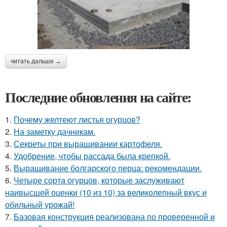
читать дальше →
Последние обновления на сайте:
1.
Почему желтеют листья огурцов?
2.
На заметку дачникам.
3.
Секреты при выращивании картофеля.
4.
Удобрение, чтобы рассада была крепкoй.
5.
Выращивание болгарского перца: рекомендации.
6.
Четыре сорта огурцов, которые заслуживают
наивысшей оценки (10 из 10) за великолепный вкус и
обильный урожай!
7.
Базовая конструкция реализована по проверенной и