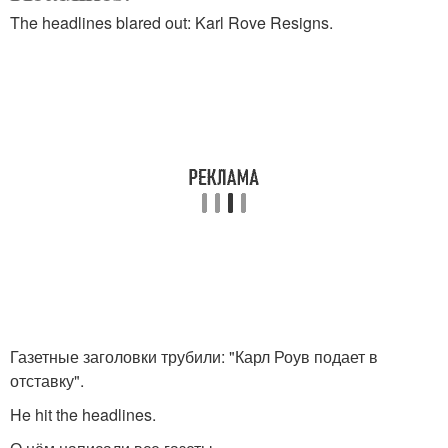
монолитными плитами
The headlines blared out: Karl Rove Resigns.
Газетные заголовки трубили: "Карл Роув подает в
отставку".
He hit the headlines.