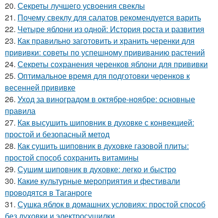
20.
Секреты лучшего усвоения свеклы
21.
Почему свеклу для салатов рекомендуется варить
22.
Четыре яблони из одной: История роста и развития
23.
Как правильно заготовить и хранить черенки для
прививки: советы по успешному прививанию растений
24.
Секреты сохранения черенков яблони для прививки
25.
Оптимальное время для подготовки черенков к
весенней прививке
26.
Уход за виноградом в октябре-ноябре: основные
правила
27.
Как высушить шиповник в духовке с конвекцией:
простой и безопасный метод
28.
Как сушить шиповник в духовке газовой плиты:
простой способ сохранить витамины
29.
Сушим шиповник в духовке: легко и быстро
30.
Какие культурные мероприятия и фестивали
проводятся в Таганроге
31.
Сушка яблок в домашних условиях: простой способ
без духовки и электросушилки