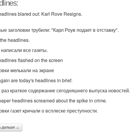
lines:
adlines blared out: Karl Rove Resigns.
ные заголовки трубили: "Карл Роув подает в отставку".
 the headlines.
 написали все газеты.
eadlines flashed on the screen
овки мелькали на экране
gain are today's headlines in brief.
 раз краткое содержание сегодняшнего выпуска новостей.
aper headlines screamed about the spike in crime.
овки газет кричали о всплеске преступности.
ь дальше →