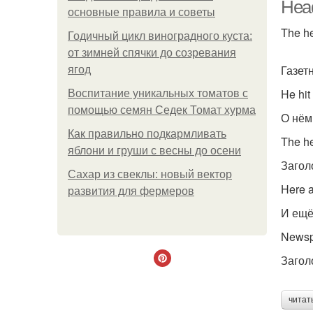
Head
основные правила и советы
The he
Годичный цикл виноградного куста:
от зимней спячки до созревания
Газет
ягод
He hit
Воспитание уникальных томатов с
помощью семян Седек Томат хурма
О нём
Как правильно подкармливать
The h
яблони и груши с весны до осени
Загол
Сахар из свеклы: новый вектор
Here a
развития для фермеров
И ещё
Newsp
Загол
читат