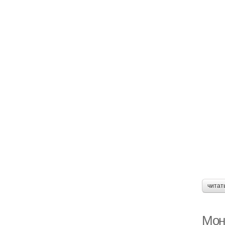
читат
Мон