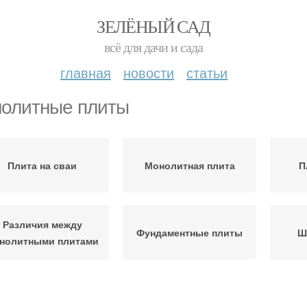
ЗЕЛЁНЫЙ САД
всё для дачи и сада
главная
новости
статьи
олитные плиты
Плита на сваи
Монолитная плита
П
Различия между
Фундаментные плиты
Ш
нолитными плитами
литы по сравнению
Монолитный фундамент
Б