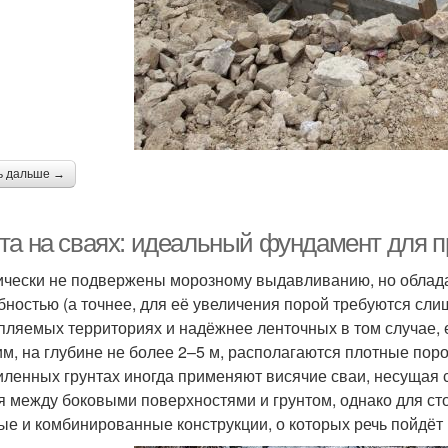
ь дальше →
та на сваях: идеальный фундамент для п
ически не подвержены морозному выдавливанию, но облад
бностью (а точнее, для её увеличения порой требуются сл
пляемых территориях и надёжнее ленточных в том случае, 
им, на глубине не более 2–5 м, располагаются плотные пор
иленных грунтах иногда применяют висячие сваи, несущая 
я между боковыми поверхностями и грунтом, однако для ст
ые и комбинированные конструкции, о которых речь пойдёт