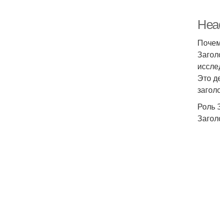
Head
Почем
Загол
иссле
Это д
загол
Роль 
Загол