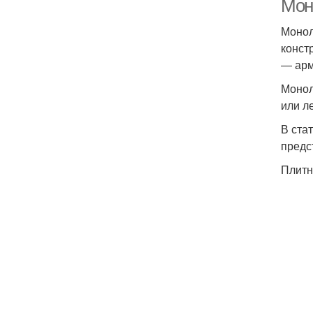
Мон
Монол
конст
― арм
Монол
или л
В ста
предс
Плитн