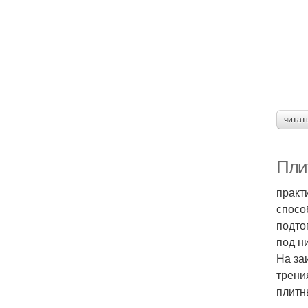
читат
Пли
практ
спосо
подто
под н
На за
трени
плитн