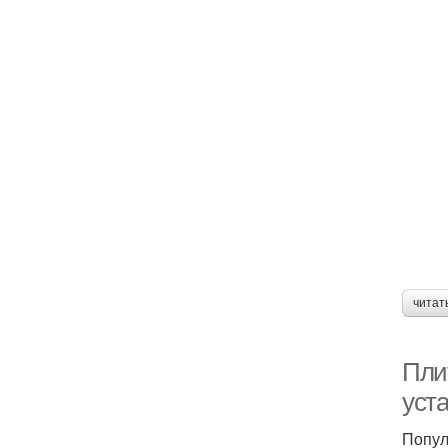
читат
Пли
уст
Попул