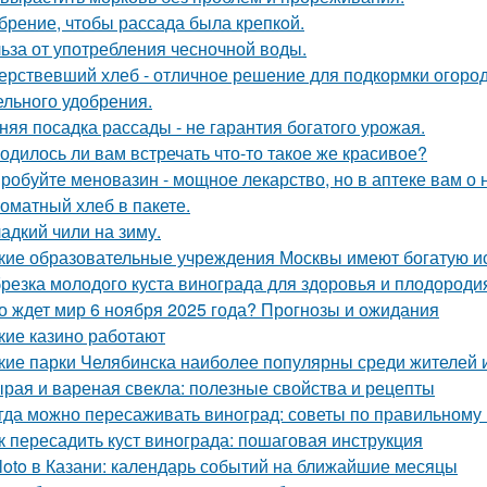
брение, чтобы рассада была крепкoй.
ьза от употребления чесночной воды.
ерствевший хлеб - отличное решение для подкормки огород
ельного удобрения.
няя посадка рассады - не гарантия богатого урожая.
одилось ли вам встречать что-то такое же красивое?
робуйте меновазин - мощное лекарство, но в аптеке вам о 
оматный хлеб в пакете.
адкий чили на зиму.
кие образовательные учреждения Москвы имеют богатую и
резка молодого куста винограда для здоровья и плодороди
о ждет мир 6 ноября 2025 года? Прогнозы и ожидания
кие казино работают
кие парки Челябинска наиболее популярны среди жителей и
рая и вареная свекла: полезные свойства и рецепты
гда можно пересаживать виноград: советы по правильному
к пересадить куст винограда: пошаговая инструкция
loto в Казани: календарь событий на ближайшие месяцы