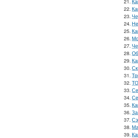
21.
Ка
22.
Ка
23.
Че
24.
Не
25.
Ка
26.
Мо
27.
Че
28.
Об
29.
Ка
30.
Ск
31.
Тр
32.
ТО
33.
Се
34.
Се
35.
Ка
36.
За
37.
Сэ
38.
Ма
39.
Ка