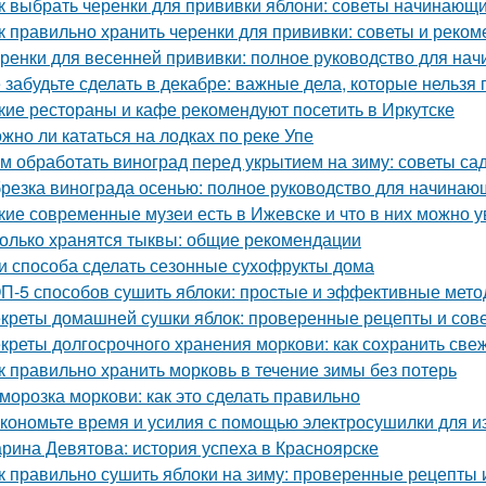
к выбрать черенки для прививки яблони: советы начинающ
к правильно хранить черенки для прививки: советы и реко
ренки для весенней прививки: полное руководство для на
 забудьте сделать в декабре: важные дела, которые нельзя 
кие рестораны и кафе рекомендуют посетить в Иркутске
жно ли кататься на лодках по реке Упе
м обработать виноград перед укрытием на зиму: советы с
резка винограда осенью: полное руководство для начинаю
кие современные музеи есть в Ижевске и что в них можно у
олько хранятся тыквы: общие рекомендации
и способа сделать сезонные сухофрукты дома
П-5 способов сушить яблоки: простые и эффективные мет
креты домашней сушки яблок: проверенные рецепты и сов
креты долгосрочного хранения моркови: как сохранить све
к правильно хранить морковь в течение зимы без потерь
морозка моркови: как это сделать правильно
кономьте время и усилия с помощью электросушилки для из
рина Девятова: история успеха в Красноярске
к правильно сушить яблоки на зиму: проверенные рецепты 