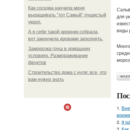
Как соседка научила меня
Сальв
выращивать "тот Самый" пушистый
для у
укроп.
извес
виды 
А я себе такой дровник собрала,
вот закончила дровами заполнять.
Много
Заморозка груш в домашних
средн
условиях. Размораживание
мороз
фруктов
Строительство дома с нуля: все, что
читат
вам нужно знать
Пос
1.
Вне
време
2.
9 р
3.
Как