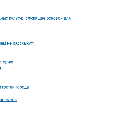
ных культур, служащее основой для
нем не расскажут!
сторию
я
 гостей города
 времени