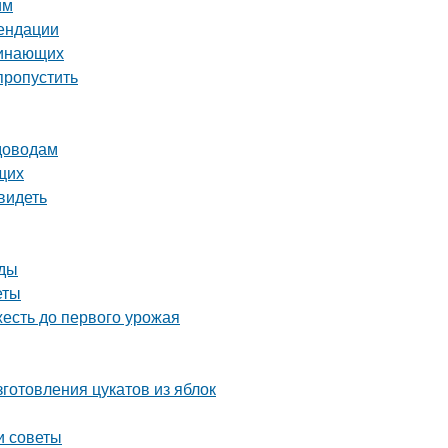
им
мендации
чинающих
пропустить
адоводам
щих
видеть
оды
еты
жесть до первого урожая
готовления цукатов из яблок
и советы