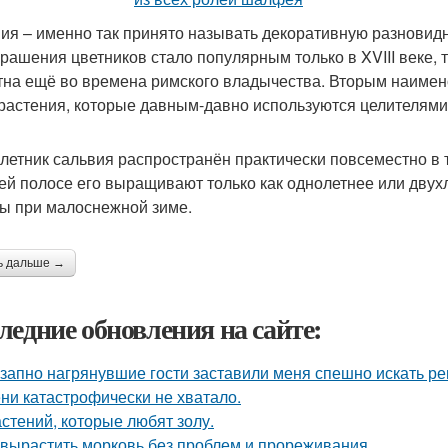
ия – именно так принято называть декоративную разнови
крашения цветников стало популярным только в XVIII веке, 
тна ещё во времена римского владычества. Вторым наиме
растения, которые давным-давно используются целителями
летник сальвия распространён практически повсеместно в 
ей полосе его выращивают только как однолетнее или двух
ы при малоснежной зиме.
ь дальше →
ледние обновления на сайте:
запно нагрянувшие гости заставили меня спешно искать ре
ни катастрофически не хватало.
астений, которые любят золу.
 вырастить морковь без проблем и прореживания.