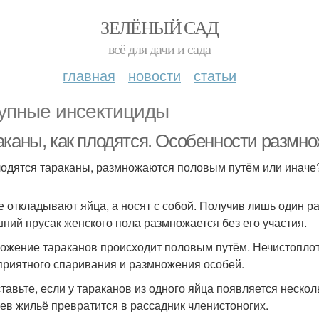
ЗЕЛЁНЫЙ САД
всё для дачи и сада
главная
новости
статьи
упные инсектициды
аканы, как плодятся. Особенности размн
лодятся тараканы, размножаются половым путём или иначе
е откладывают яйца, а носят с собой. Получив лишь один р
ний прусак женского пола размножается без его участия.
ожение тараканов происходит половым путём. Нечистоплот
приятного спаривания и размножения особей.
тавьте, если у тараканов из одного яйца появляется нескол
ев жильё превратится в рассадник членистоногих.