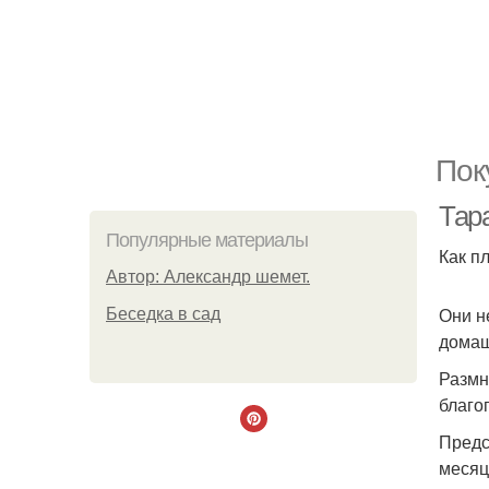
Пок
Тар
Популярные материалы
Как п
Автор: Александр шемет.
Они н
Беседка в сад
домаш
Размн
благо
Предс
месяц