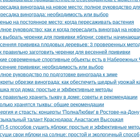
ресадка винограда на новое место: полное руководство д
ресадка винограда: необходимость или выбор
енью на постоянное место: когда пересаживать растения
лное руководство: как и когда пересадить виноград на ново
к выбрать черенки для прививки яблони: советы начинающ
сенняя прививка плодовых деревьев: 3 проверенных мето
к правильно заготовить черенки для весенней прививки
кие современные спортивные объекты есть в Набережных 
сенние прививки: необходимость или выбор
лное руководство по подготовке винограда к зиме
креты обрезки винограда: как обеспечить щедрый урожай к
шка ягод дома: простые и эффективные методы
к правильно хранить тыкву в доме: советы и рекомендации
олько хранятся тыквы: общие рекомендации
ергия и страсть: концерты 'ПолнаЛюбви' в Ростове-на-Дону
зыкальный талант Краснодара: Анастасия Высоцкая
П-5 способов сушить яблоки: простые и эффективные мет
суши свои яблоки на солнце: простой и экологичный способ