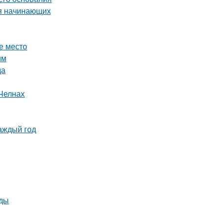
ля начинающих
е место
им
да
Челнах
аждый год
оды