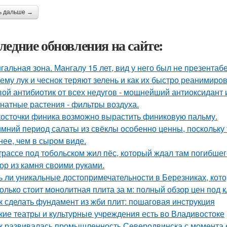
ь дальше →
ледние обновления на сайте:
гальная зона. Мангалу 15 лет, вид у него был не презентаб
ему лук и чеснок теряют зелень и как их быстро реанимиров
ой антибиотик от всех недугов - мощнейший антиоксидант и
натные растения - фильтры воздуха.
косточки финика возможно вырастить финиковую пальму.
имний период салаты из свёклы особенно ценны, поскольку
нее, чем в сыром виде.
трассе под тобольском жил пёс, который ждал там погибшего
ор из камня своими руками.
ь ли уникальные достопримечательности в Березниках, кото
олько стоит монолитная плита за м: полный обзор цен под 
к сделать фундамент из жби плит: пошаговая инструкция
кие театры и культурные учреждения есть во Владивостоке
к развивалась промышленность Северодвинска с момента 