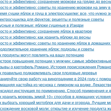
осто и эффективно: сохранение моркови на грядке до весн
осто и эффективно: советы по хранению моркови на зиму в
емя сушки яблок и груш в электросушилке: все, что нужно з
ектросушилка для фруктов: рецепты и полезные советы
усные и полезные: яблоки сушеные в Изидри
осто и эффективно: сохранение яблок в квартире
осто и эффективно: как хранить яблоки до весны
осто и эффективно: советы по хранению яблок в домашних
одолжительное хранение яблок: подходы и советы
к продукты могут повлиять на вашу потенцию
строе повышение потенции у мужчин: самые эффективные
зывы о картофель Романо. История происхождения Роман
к правильно подкармливать свои плодовые деревья
анируйте свою работу на винограднике в 2024 году с помо
машняя настойка из чеснока с лимоном на водке. Лекарств
ксидол инструкция по применению. Способ применения и 
к хранить морковь зимой 10+ способов в домашних условия
к выбрать хороший мотоблок для дачи и огорода. Лучшие м
схождение восковой моли: открытие и изучение продукта ж