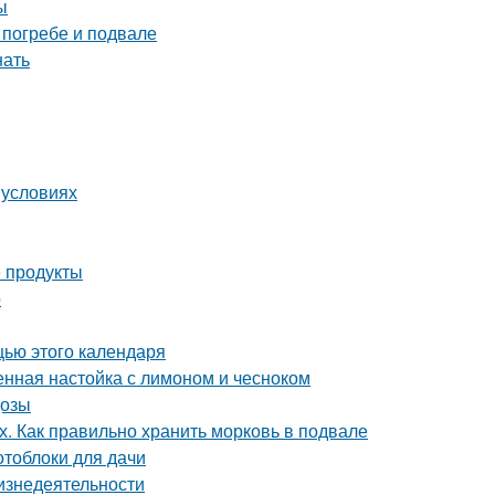
ы
 погребе и подвале
нать
 условиях
 продукты
о
щью этого календаря
енная настойка с лимоном и чесноком
дозы
х. Как правильно хранить морковь в подвале
отоблоки для дачи
изнедеятельности