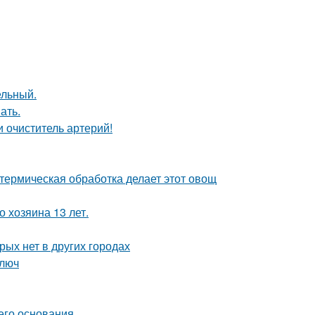
ельный.
ать.
 очиститель артерий!
 термическая обработка делает этот овощ
 хозяина 13 лет.
рых нет в других городах
ключ
его основания