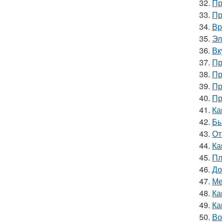
32.
Пр
33.
Пр
34.
Вр
35.
Эл
36.
Вк
37.
Пр
38.
Пр
39.
Пр
40.
Пр
41.
Ка
42.
Бы
43.
От
44.
Ка
45.
Пл
46.
До
47.
Ме
48.
Ка
49.
Ка
50.
Во