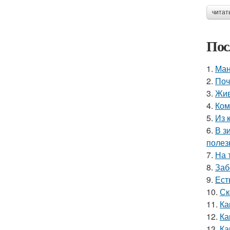
читат
Пос
1.
Ман
2.
Поч
3.
Жив
4.
Ком
5.
Из 
6.
В з
полез
7.
На 
8.
Заб
9.
Ест
10.
Ск
11.
Ка
12.
Ка
13.
Ка