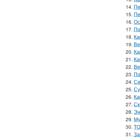
14.
Пе
15.
Пе
16.
Ос
17.
По
18.
Ка
19.
Ве
20.
Ка
21.
Ка
22.
Ве
23.
По
24.
Се
25.
Су
26.
Ка
27.
Ск
28.
Эн
29.
Му
30.
ТО
31.
За