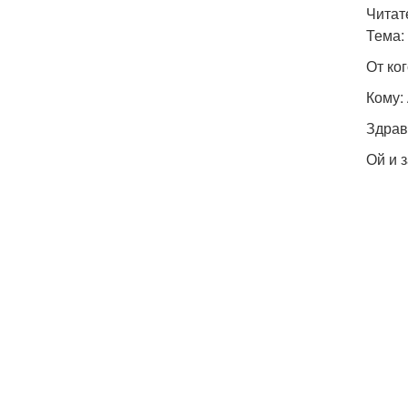
Читат
Тема:
От ког
Кому:
Здрав
Ой и 