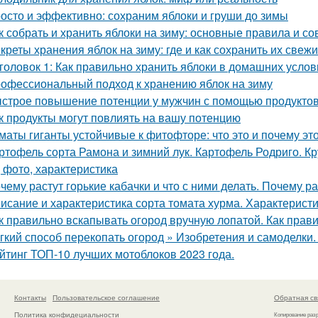
осто и эффективно: сохраним яблоки и груши до зимы
к собрать и хранить яблоки на зиму: основные правила и со
креты хранения яблок на зиму: где и как сохранить их свеж
головок 1: Как правильно хранить яблоки в домашних усло
офессиональный подход к хранению яблок на зиму
строе повышение потенции у мужчин с помощью продукто
к продукты могут повлиять на вашу потенцию
маты гиганты устойчивые к фитофторе: что это и почему эт
ртофель сорта Рамона и зимний лук. Картофель Родриго. 
, фото, характеристика
чему растут горькие кабачки и что с ними делать. Почему ра
исание и характеристика сорта томата хурма. Характеристи
к правильно вскапывать огород вручную лопатой. Как прав
гкий способ перекопать огород » Изобретения и самоделки
йтинг ТОП-10 лучших мотоблоков 2023 года.
Контакты
Пользовательское соглашение
Обратная св
Политика конфидециальности
Копирование раз