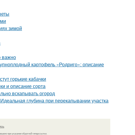
веты
ими
виях зимой
в
о важно
Крупноплодный картофель «Родриго»: описание
стут горькие кабачки
ки и описание сорта
ильно вскапывать огород
. Идеальная глубина при перекапывании участка
язь
решено при указании обратной гиперссылки.