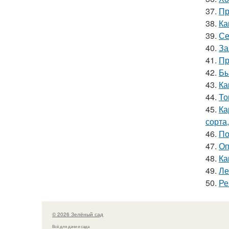
37.
Пр
38.
Ка
39.
Се
40.
За
41.
Пр
42.
Бы
43.
Ка
44.
То
45.
Ка
сорта
46.
По
47.
Оп
48.
Ка
49.
Ле
50.
Ре
© 2026 Зелёный сад
Всё для дачи и сада