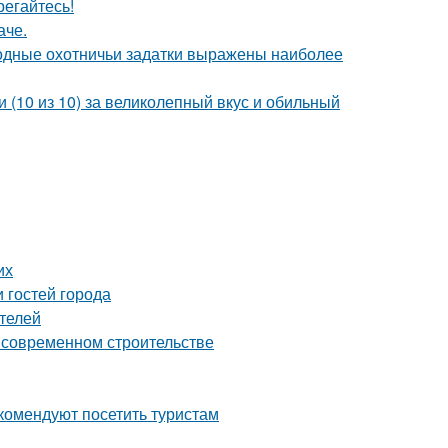
егайтесь!
аче.
одные охотничьи задатки выражены наиболее
 (10 из 10) за великолепный вкус и обильный
их
 гостей города
телей
о современном строительстве
комендуют посетить туристам