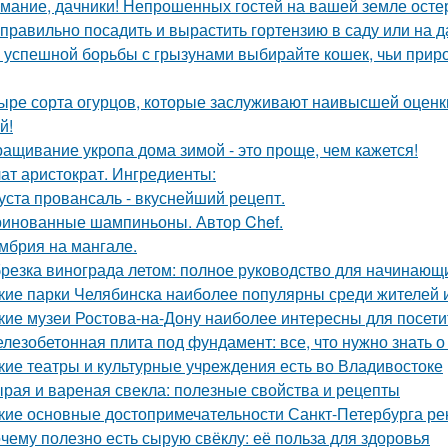
мание, дачники! Непрошенных гостей на вашей земле остер
 правильно посадить и вырастить гортензию в саду или на д
 успешной борьбы с грызунами выбирайте кошек, чьи прир
ыре сорта огурцов, которые заслуживают наивысшей оценки
й!
ащивание укропа дома зимой - это проще, чем кажется!
ат аристократ. Ингредиенты:
уста провансаль - вкуснейший рецепт.
инованные шампиньоны. Автор Chef.
мбрия на мангале.
резка винограда летом: полное руководство для начинающ
кие парки Челябинска наиболее популярны среди жителей и
кие музеи Ростова-на-Дону наиболее интересны для посети
лезобетонная плита под фундамент: все, что нужно знать 
кие театры и культурные учреждения есть во Владивостоке
рая и вареная свекла: полезные свойства и рецепты
кие основные достопримечательности Санкт-Петербурга ре
чему полезно есть сырую свёклу: её польза для здоровья