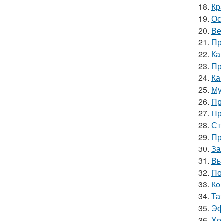
18.
Кр
19.
Ос
20.
Ве
21.
Пр
22.
Ка
23.
Пр
24.
Ка
25.
Му
26.
Пр
27.
Пр
28.
Ст
29.
Пр
30.
За
31.
Вы
32.
По
33.
Ко
34.
Та
35.
Эф
36.
Хо