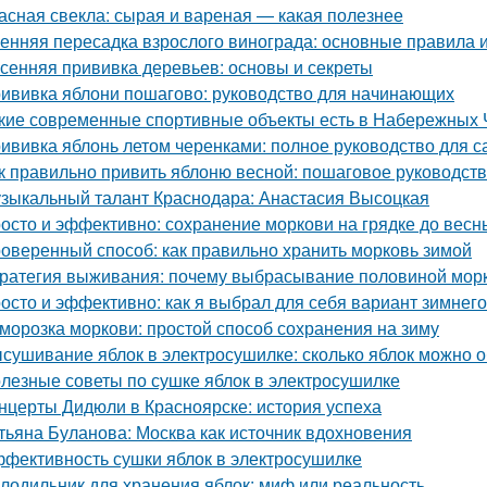
асная свекла: сырая и вареная — какая полезнее
енняя пересадка взрослого винограда: основные правила 
сенняя прививка деревьев: основы и секреты
ививка яблони пошагово: руководство для начинающих
кие современные спортивные объекты есть в Набережных 
ививка яблонь летом черенками: полное руководство для 
к правильно привить яблоню весной: пошаговое руководст
зыкальный талант Краснодара: Анастасия Высоцкая
осто и эффективно: сохранение моркови на грядке до весн
оверенный способ: как правильно хранить морковь зимой
ратегия выживания: почему выбрасывание половиной морк
осто и эффективно: как я выбрал для себя вариант зимнег
морозка моркови: простой способ сохранения на зиму
сушивание яблок в электросушилке: сколько яблок можно о
лезные советы по сушке яблок в электросушилке
нцерты Дидюли в Красноярске: история успеха
тьяна Буланова: Москва как источник вдохновения
фективность сушки яблок в электросушилке
лодильник для хранения яблок: миф или реальность