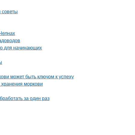
и советы
Челнах
садоводов
во для начинающих
ы
ови может быть ключом к успеху
о хранения моркови
бработать за один раз