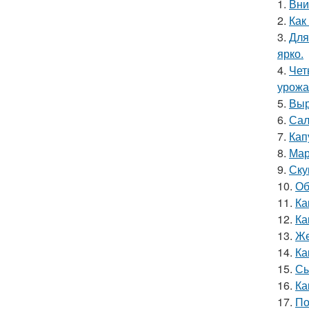
1.
Вни
2.
Как
3.
Для
ярко.
4.
Чет
урожа
5.
Выр
6.
Сал
7.
Кап
8.
Мар
9.
Ску
10.
Об
11.
Ка
12.
Ка
13.
Же
14.
Ка
15.
Сы
16.
Ка
17.
По