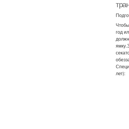
тра
Подго
Чтобы
год и
должн
ямку.
секат
обезз
Специ
лет):