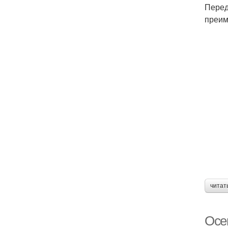
Перед
преим
читат
Осе