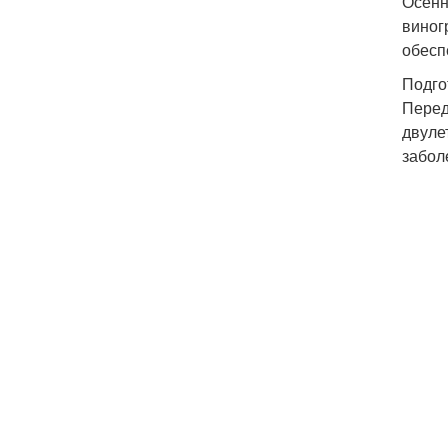
Осенн
виног
обесп
Подго
Перед
двуле
забол