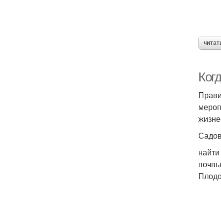
читат
Ког
Прави
мероп
жизне
Садов
найти
почвы
Плодо