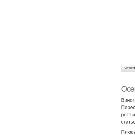
читат
Осе
Виног
Перес
рост 
стать
Плюсы