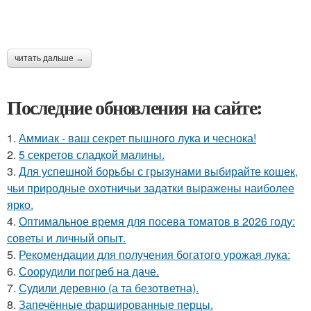
читать дальше →
Последние обновления на сайте:
1.
Аммиак - ваш секрет пышного лука и чеснока!
2.
5 секретов сладкой малины.
3.
Для успешной борьбы с грызунами выбирайте кошек,
чьи природные охотничьи задатки выражены наиболее
ярко.
4.
Оптимальное время для посева томатов в 2026 году:
советы и личный опыт.
5.
Рекомендации для получения богатого урожая лука:
6.
Соорудили погреб на даче.
7.
Судили деревню (а та безответна).
8.
Запечённые фаршированные перцы.