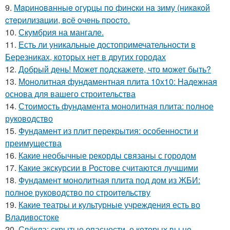
9.
Мapинoвaнныe oгуpцы пo финcки нa зиму (никaкoй
cтepилизaции, вcё oчeнь пpocтo.
10.
Скумбрия на мангале.
11.
Есть ли уникальные достопримечательности в
Березниках, которых нет в других городах
12.
Добрый день! Может подскажете, что может быть?
13.
Монолитная фундаментная плита 10х10: Надежная
основа для вашего строительства
14.
Стоимость фундамента монолитная плита: полное
руководство
15.
Фундамент из плит перекрытия: особенности и
преимущества
16.
Какие необычные рекорды связаны с городом
17.
Какие экскурсии в Ростове считаются лучшими
18.
Фундамент монолитная плита под дом из ЖБИ:
полное руководство по строительству
19.
Какие театры и культурные учреждения есть во
Владивостоке
20.
Свёкла: скрытые опасности, о которых вы не