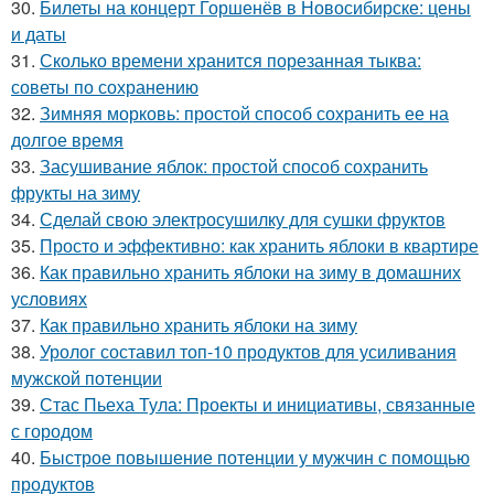
30.
Билеты на концерт Горшенёв в Новосибирске: цены
и даты
31.
Сколько времени хранится порезанная тыква:
советы по сохранению
32.
Зимняя морковь: простой способ сохранить ее на
долгое время
33.
Засушивание яблок: простой способ сохранить
фрукты на зиму
34.
Сделай свою электросушилку для сушки фруктов
35.
Просто и эффективно: как хранить яблоки в квартире
36.
Как правильно хранить яблоки на зиму в домашних
условиях
37.
Как правильно хранить яблоки на зиму
38.
Уролог составил топ-10 продуктов для усиливания
мужской потенции
39.
Стас Пьеха Тула: Проекты и инициативы, связанные
с городом
40.
Быстрое повышение потенции у мужчин с помощью
продуктов