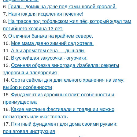
6.
Гриль - домик на даче под камышовой кровлей.
7.
Напиток для исцеления печение!
8.
На трассе под тобольском жил пёс, который ждал там
погибшего хозяина 13 лет.
9.
Отличная банька на крайнем севере.
10.
Моя мама давно зимний сад хотела.
11.
А вы ароматом сена … дышали.
12.
Вкуснейшая закусочка - огурчики.
13.
Осенняя обрезка винограда Изабелла: секреты
здоровья и плодородия
14.
Сорта свёклы для длительного хранения на зиму:
выбор и особенности
15.
Фундамент из дорожных плит: особенности и
преимущества
16.
Какие местные фестивали и традиции можно
посмотреть или участвовать
17.
Плитный фундамент для дома своими руками:
пошаговая инструкция