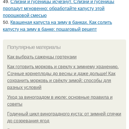
49.
Слизни и гусеницы исчезнут. Слизни и гусеницы
пропадут мгновенно: обработайте капусту этой
порошковой смесью
50.
Квашеная капуста на зиму в банках. Как солить
капусту на зиму в банке: пошаговый рецепт
Популярные материалы
Как выбрать саженцы гортензии
Как готовить морковь и свеклу к зимнему хранению.
Сочные корнеплоды до весны и даже дольше! Как
сохранить морковь и свёклу зимой: способы для
разных условий
Уход за виноградом в июле: основные правила и
советы
Годичный цикл виноградного куста: от зимней спячки
до созревания ягод