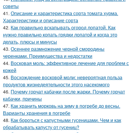
советы
41.
Описание и характеристика сорта томата хурма.
Характеристики и описание сорта
42.
Как правильно вскапывать огород лопатой. Как
нужно правильно копать грядки лопатой и когда это
делать, плюсы и минусы
43.
Осеннее размножение черной смородины
черенками. Преимущества и недостатки
44.
Восковая моль: эффективное лечение для проблем с
кожей
45.
Восхождение восковой моли: невероятная польза
продуктов жизнедеятельности этого насекомого
46.
Почему горчат кабачки после жарки. Почему горчат
кабачки, причины
47.
Как хранить морковь на зиму в погребе до весны.
Варианты хранения в погребе
48.
Как бороться с капустными гусеницами. Чем и как
обрабатывать капусту от гусениц?