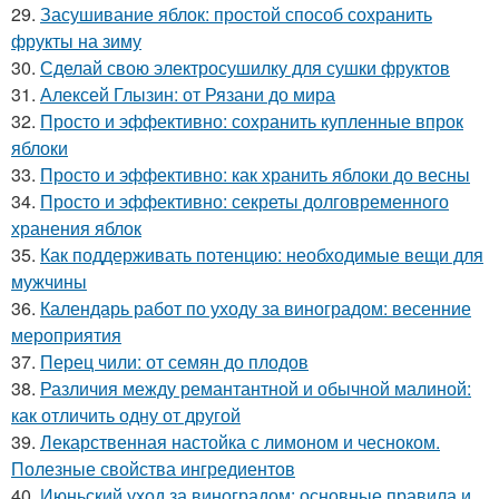
29.
Засушивание яблок: простой способ сохранить
фрукты на зиму
30.
Сделай свою электросушилку для сушки фруктов
31.
Алексей Глызин: от Рязани до мира
32.
Просто и эффективно: сохранить купленные впрок
яблоки
33.
Просто и эффективно: как хранить яблоки до весны
34.
Просто и эффективно: секреты долговременного
хранения яблок
35.
Как поддерживать потенцию: необходимые вещи для
мужчины
36.
Календарь работ по уходу за виноградом: весенние
мероприятия
37.
Перец чили: от семян до плодов
38.
Различия между ремантантной и обычной малиной:
как отличить одну от другой
39.
Лекарственная настойка с лимоном и чесноком.
Полезные свойства ингредиентов
40.
Июньский уход за виноградом: основные правила и