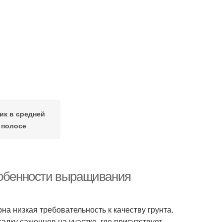
ик в средней
полосе
собенности выращивания
на низкая требовательность к качеству грунта.
дку саженцев на участке, где присутствует