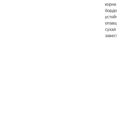
корни
бордо
устой
опавш
сухая
завес