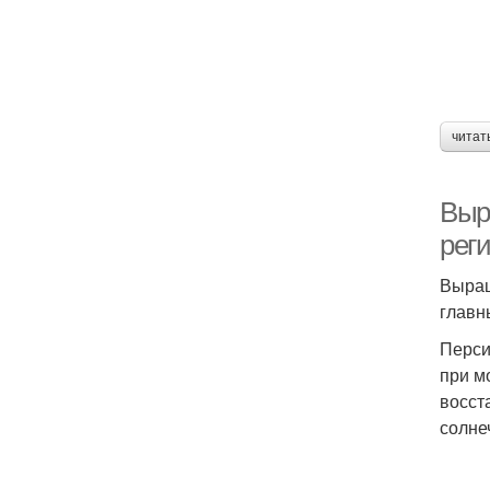
читат
Выр
рег
Выращ
главн
Перси
при м
восст
солне