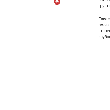
грунт
Также
полез
строе
клубн