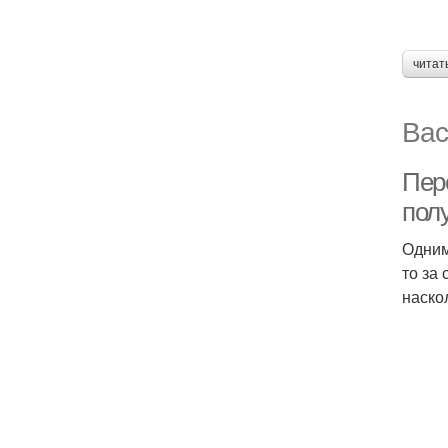
читат
Вас
Перс
пол
Одним
то за
наско