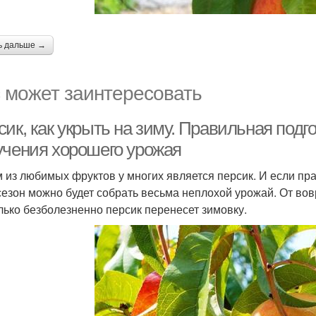
ь дальше →
 может заинтересовать
ик, как укрыть на зиму. Правильная подг
учения хорошего урожая
 из любимых фруктов у многих является персик. И если пра
 сезон можно будет собрать весьма неплохой урожай. От во
лько безболезненно персик перенесет зимовку.