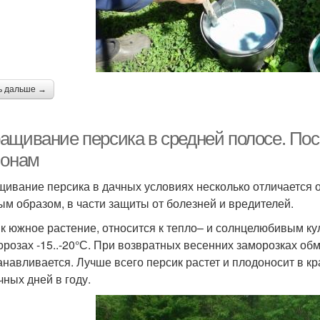
ь дальше →
ащивание персика в средней полосе. Пос
ионам
ивание персика в дачных условиях несколько отличается 
ым образом, в части защиты от болезней и вредителей.
к южное растение, относится к тепло– и солнцелюбивым ку
орозах -15..-20°С. При возвратных весенних заморозках об
анавливается. Лучше всего персик растет и плодоносит в к
чных дней в году.