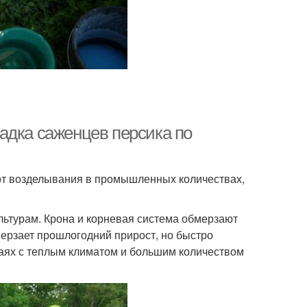
адка саженцев персика по
от возделывания в промышленных количествах,
льтурам. Крона и корневая система обмерзают
мерзает прошлогодний прирост, но быстро
раях с теплым климатом и большим количеством