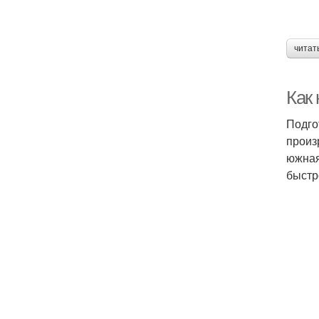
читат
Как 
Подго
произ
южная
быстр