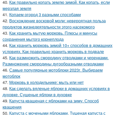
40.
Как правильно копать землю зимой. Как копать, если
мерзлая земля
41.
Копаем огород 3 разными способами
42.
Восхождение восковой моли: невероятная польза
продуктов жизнедеятельности этого насекомого
43.
Как хранить мытую морковь. Плюсы и минусы
сохранения мытого корнеплода
44.
Как хранить морковь зимой 10+ способов в домашних
условиях. Как правильно хранить морковь в подвале
45.
Как размножить смородину отводками и черенками.
Размножение смородины дугообразными отводками
46.
Самые популярные мотоблоки 2023г. Выбираем
мотоблок
47.
Морковь в холодильнике: мыть или нет
48.
Как сделать вяленые яблоки в домашних условиях в
духовке. Сушеные яблоки в духовке
49.
Капуста квашеная с яблоками на зиму. Способ
квашения
50.
Капуста с мочеными яблоками. Тушеная капуста с