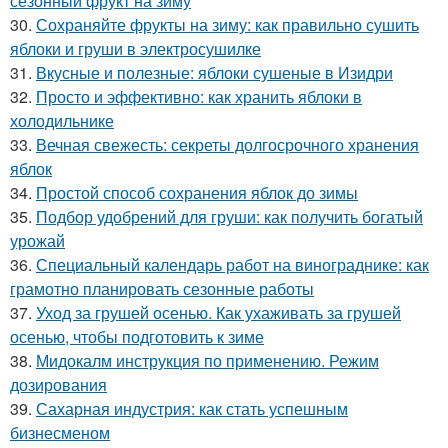
сезонный фрукт на зиму
30.
Сохраняйте фрукты на зиму: как правильно сушить
яблоки и груши в электросушилке
31.
Вкусные и полезные: яблоки сушеные в Изидри
32.
Просто и эффективно: как хранить яблоки в
холодильнике
33.
Вечная свежесть: секреты долгосрочного хранения
яблок
34.
Простой способ сохранения яблок до зимы
35.
Подбор удобрений для груши: как получить богатый
урожай
36.
Специальный календарь работ на винограднике: как
грамотно планировать сезонные работы
37.
Уход за грушей осенью. Как ухаживать за грушей
осенью, чтобы подготовить к зиме
38.
Мидокалм инструкция по применению. Режим
дозирования
39.
Сахарная индустрия: как стать успешным
бизнесменом