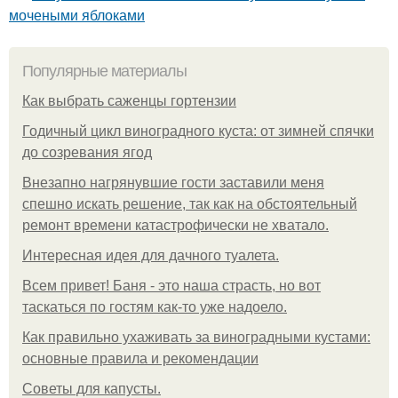
мочеными яблоками
Популярные материалы
Как выбрать саженцы гортензии
Годичный цикл виноградного куста: от зимней спячки
до созревания ягод
Внезапно нагрянувшие гости заставили меня
спешно искать решение, так как на обстоятельный
ремонт времени катастрофически не хватало.
Интересная идея для дачного туалета.
Всем привет! Баня - это наша страсть, но вот
таскаться по гостям как-то уже надоело.
Как правильно ухаживать за виноградными кустами:
основные правила и рекомендации
Советы для капусты.