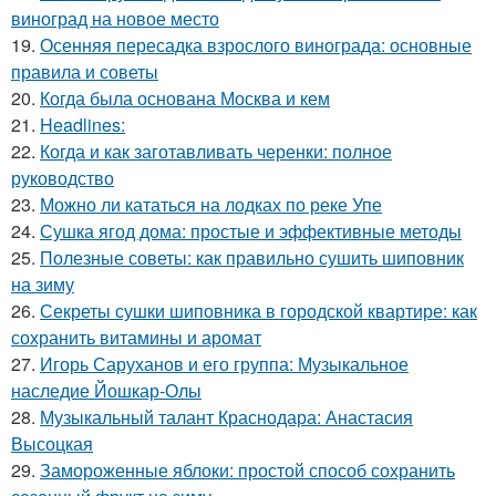
виноград на новое место
19.
Осенняя пересадка взрослого винограда: основные
правила и советы
20.
Когда была основана Москва и кем
21.
Headlines:
22.
Когда и как заготавливать черенки: полное
руководство
23.
Можно ли кататься на лодках по реке Упе
24.
Сушка ягод дома: простые и эффективные методы
25.
Полезные советы: как правильно сушить шиповник
на зиму
26.
Секреты сушки шиповника в городской квартире: как
сохранить витамины и аромат
27.
Игорь Саруханов и его группа: Музыкальное
наследие Йошкар-Олы
28.
Музыкальный талант Краснодара: Анастасия
Высоцкая
29.
Замороженные яблоки: простой способ сохранить