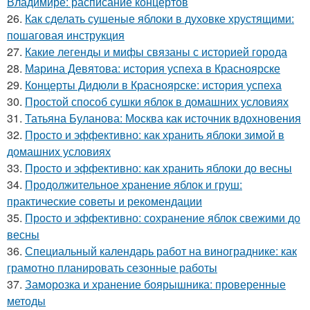
Владимире: расписание концертов
26.
Как сделать сушеные яблоки в духовке хрустящими:
пошаговая инструкция
27.
Какие легенды и мифы связаны с историей города
28.
Марина Девятова: история успеха в Красноярске
29.
Концерты Дидюли в Красноярске: история успеха
30.
Простой способ сушки яблок в домашних условиях
31.
Татьяна Буланова: Москва как источник вдохновения
32.
Просто и эффективно: как хранить яблоки зимой в
домашних условиях
33.
Просто и эффективно: как хранить яблоки до весны
34.
Продолжительное хранение яблок и груш:
практические советы и рекомендации
35.
Просто и эффективно: сохранение яблок свежими до
весны
36.
Специальный календарь работ на винограднике: как
грамотно планировать сезонные работы
37.
Заморозка и хранение боярышника: проверенные
методы