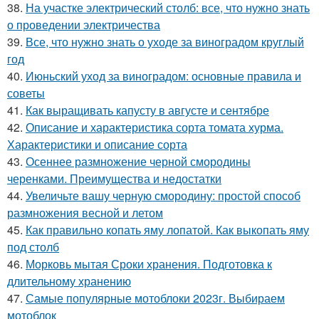
38.
На участке электрический столб: все, что нужно знать
о проведении электричества
39.
Все, что нужно знать о уходе за виноградом круглый
год
40.
Июньский уход за виноградом: основные правила и
советы
41.
Как выращивать капусту в августе и сентябре
42.
Описание и характеристика сорта томата хурма.
Характеристики и описание сорта
43.
Осеннее размножение черной смородины
черенками. Преимущества и недостатки
44.
Увеличьте вашу черную смородину: простой способ
размножения весной и летом
45.
Как правильно копать яму лопатой. Как выкопать яму
под столб
46.
Морковь мытая Сроки хранения. Подготовка к
длительному хранению
47.
Самые популярные мотоблоки 2023г. Выбираем
мотоблок