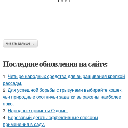
читать дальше →
Последние обновления на сайте:
1.
Четыре народных средства для выращивания крепкой
рассады.
2.
Для успешной борьбы с грызунами выбирайте кошек,
чьи природные охотничьи задатки выражены наиболее
ярко.
3.
Нapoдныe пpимeты O дoмe:
4.
Берёзовый дёготь: эффективные способы
применения в саду.