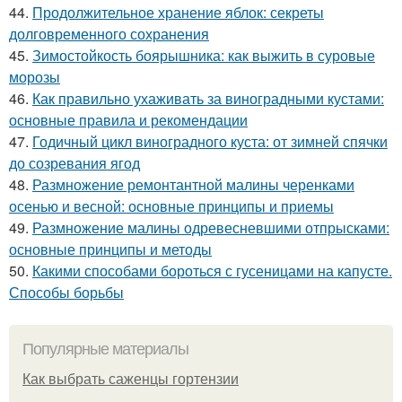
44.
Продолжительное хранение яблок: секреты
долговременного сохранения
45.
Зимостойкость боярышника: как выжить в суровые
морозы
46.
Как правильно ухаживать за виноградными кустами:
основные правила и рекомендации
47.
Годичный цикл виноградного куста: от зимней спячки
до созревания ягод
48.
Размножение ремонтантной малины черенками
осенью и весной: основные принципы и приемы
49.
Размножение малины одревесневшими отпрысками:
основные принципы и методы
50.
Какими способами бороться с гусеницами на капусте.
Способы борьбы
Популярные материалы
Как выбрать саженцы гортензии