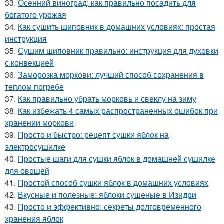
33.
Осенний виноград: как правильно посадить для
богатого урожая
34.
Как сушить шиповник в домашних условиях: простая
инструкция
35.
Сушим шиповник правильно: инструкция для духовки
с конвекцией
36.
Заморозка моркови: лучший способ сохранения в
теплом погребе
37.
Как правильно убрать морковь и свеклу на зиму
38.
Как избежать 4 самых распространенных ошибок при
хранении моркови
39.
Просто и быстро: рецепт сушки яблок на
электросушилке
40.
Простые шаги для сушки яблок в домашней сушилке
для овощей
41.
Простой способ сушки яблок в домашних условиях
42.
Вкусные и полезные: яблоки сушеные в Изидри
43.
Просто и эффективно: секреты долговременного
хранения яблок