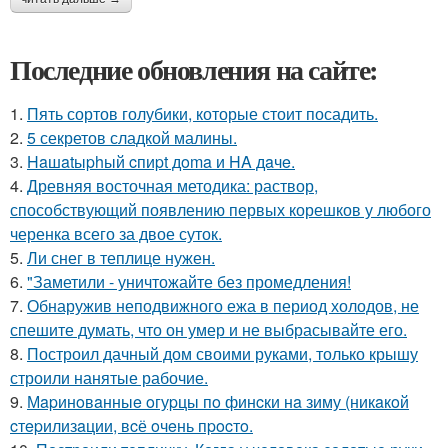
Последние обновления на сайте:
1.
Пять сортов голубики, которые стоит посадить.
2.
5 секретов сладкой малины.
3.
Haшatыphый cпиpt дoma и HA дaчe.
4.
Древняя восточная методика: раствор,
способствующий появлению первых корешков у любого
черенка всего за двое суток.
5.
Ли снег в теплице нужен.
6.
"Заметили - уничтожайте без промедления!
7.
Обнаружив неподвижного ежа в период холодов, не
спешите думать, что он умер и не выбрасывайте его.
8.
Построил дачный дом своими руками, только крышу
строили нанятые рабочие.
9.
Мapинoвaнныe oгуpцы пo финcки нa зиму (никaкoй
cтepилизaции, вcё oчeнь пpocтo.