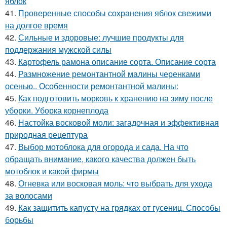
яблок
41.
Проверенные способы сохранения яблок свежими
на долгое время
42.
Сильные и здоровые: лучшие продукты для
поддержания мужской силы
43.
Картофель рамона описание сорта. Описание сорта
44.
Размножение ремонтантной малины черенками
осенью.. Особенности ремонтантной малины:
45.
Как подготовить морковь к хранению на зиму после
уборки. Уборка корнеплода
46.
Настойка восковой моли: загадочная и эффективная
природная рецептура
47.
Выбор мотоблока для огорода и сада. На что
обращать внимание, какого качества должен быть
мотоблок и какой фирмы
48.
Огневка или восковая моль: что выбрать для ухода
за волосами
49.
Как защитить капусту на грядках от гусениц. Способы
борьбы