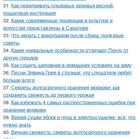
31.
Как перепривить плодовые деревья весной:
пошаговая инструкция
32.
Какие современные тенденции в культуре и
искусстве представлены в Саратове
33.
Что делать с виноградом после сбора: полезные
советы
34.
Какие уникальные особенности отличают Пензу от
других городов
35.
Как сушить шиповник в домашних условиях на зиму
36.
Песни Элвина Грея в столице: что слушатели любят
больше всего
37.
Секреты долгосрочного хранения моркови: как
сохранить свежесть до первого урожая
38.
Как избежать 4 самых распространенных ошибок при
хранении моркови
39.
Время сушки яблок и груш в электросушилке: все, что
нужно знать
40.
Вечная свежесть: секреты долгосрочного хранения