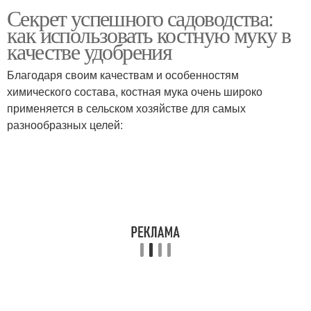
Применение в
Секрет успешного садоводства:
Уголь для комнатных
комнатном
как использовать костную муку в
растений
цветоводстве
качестве удобрения
Благодаря своим качествам и особенностям
Подкормка для
химического состава, костная мука очень широко
Натуральное удобрение
комнатных цветов
применяется в сельском хозяйстве для самых
разнообразных целей:
Удобрение для
Комнатные цвета
подкормки
Комнатные растения
Комнатные сорта