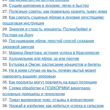
26.
Сушим шиповник в духовке: легко и быстро
27.
Полезные советы: как правильно хранить тыкву дома
28.
Как сделать сушеные яблоки в духовке хрустящими:
пошаговая инструкция
29.
Энергия и страсть: концерты 'ПолнаЛюбви' в
Ростове-на-Дону
30.
Посушивание яблок: простой способ создания
здоровой закуски
31.
Марина Девятова: история успеха в Красноярске
32.
Холодильник для яблок: за или против
33.
Бутырка в Омске: расписание концертов и билеты
34.
Ни в коем случае не мыть: почему мытьё может
навредить вашему здоровью
35.
Как продукты могут повлиять на вашу потенцию
36.
Схема обработки и ПОДКОРМКИ винограда:
основные принципы и технологии
37.
Томат малиновое чудо: отзывы и впечатления
38.
Урожай в изобилии: как добиться успеха в сельском