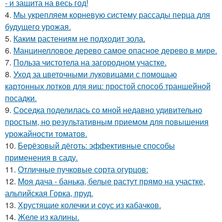
- и защита на весь год!
4.
Мы укрепляем корневую систему рассады перца для
будущего урожая.
5.
Каким растениям не подходит зола.
6.
Манцинелловое дерево самое опасное дерево в мире.
7.
Польза чистотела на загородном участке.
8.
Уход за цветочными луковицами с помощью
картонных лотков для яиц: простой способ траншейной
посадки.
9.
Соседка поделилась со мной недавно удивительно
простым, но результативным приемом для повышения
урожайности томатов.
10.
Берёзовый дёготь: эффективные способы
применения в саду.
11.
Отличные пучковые сорта огурцов:
12.
Моя дача - банька, белые растут прямо на участке,
альпийская Горка, пруд.
13.
Хрустящие колечки и соус из кабачков.
14.
Желе из калины.