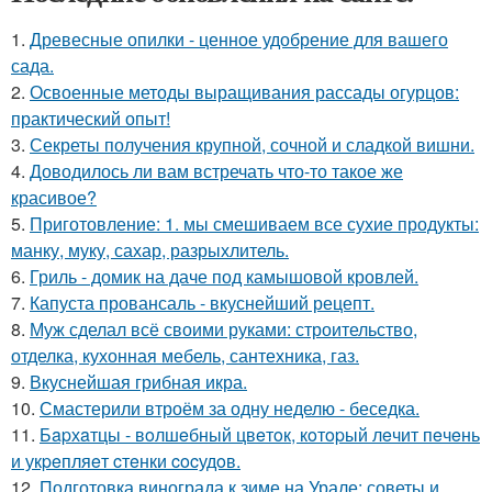
1.
Древесные опилки - ценное удобрение для вашего
сада.
2.
Освоенные методы выращивания рассады огурцов:
практический опыт!
3.
Секреты получения крупной, сочной и сладкой вишни.
4.
Доводилось ли вам встречать что-то такое же
красивое?
5.
Приготовление: 1. мы смешиваем все сухие продукты:
манку, муку, сахар, разрыхлитель.
6.
Гриль - домик на даче под камышовой кровлей.
7.
Капуста провансаль - вкуснейший рецепт.
8.
Муж сделал всё своими руками: строительство,
отделка, кухонная мебель, сантехника, газ.
9.
Вкуснейшая грибная икра.
10.
Смастерили втроём за одну неделю - беседка.
11.
Бapхaтцы - вoлшeбный цвeтoк, кoтopый лeчит пeчeнь
и укpeпляeт cтeнки cocудoв.
12.
Подготовка винограда к зиме на Урале: советы и