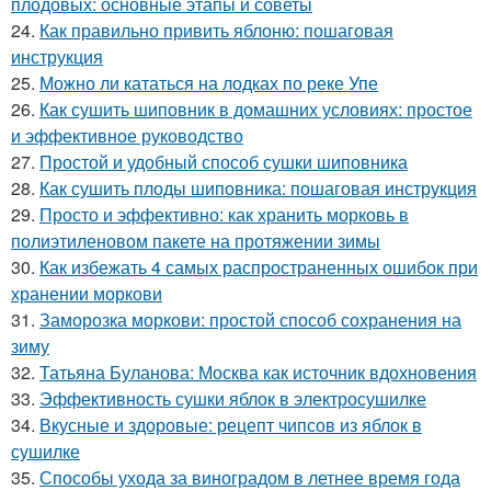
плодовых: основные этапы и советы
24.
Как правильно привить яблоню: пошаговая
инструкция
25.
Можно ли кататься на лодках по реке Упе
26.
Как сушить шиповник в домашних условиях: простое
и эффективное руководство
27.
Простой и удобный способ сушки шиповника
28.
Как сушить плоды шиповника: пошаговая инструкция
29.
Просто и эффективно: как хранить морковь в
полиэтиленовом пакете на протяжении зимы
30.
Как избежать 4 самых распространенных ошибок при
хранении моркови
31.
Заморозка моркови: простой способ сохранения на
зиму
32.
Татьяна Буланова: Москва как источник вдохновения
33.
Эффективность сушки яблок в электросушилке
34.
Вкусные и здоровые: рецепт чипсов из яблок в
сушилке
35.
Способы ухода за виноградом в летнее время года