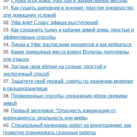
30.
Сушка ягод дома: простые и эффективные методы
31.
Как сушить шиповник в духовке: простое руководство
для домашних условий
32.
Уфа ждет Славу: афиша выступлений
33.
Как сохранить тыкву и кабачки зимой дома: простые и
эффективные способы
34.
Линда в Уфе: расписание концертов и как добраться
35.
Какие природные места вокруг Вологды популярны
для отдыха
36.
Засуши свои яблоки на солнце: простой и
экологичный способ
37.
Защитите свой урожай: советы по хранению моркови
в овощехранилище
38.
Проверенные способы сохранения яблок свежими
зимой
39.
Первый заголовок: "Опасность вакцинации от
коронавируса: реальность или мифы
40.
Специальный календарь работ на винограднике: как
грамотно планировать сезонные работы