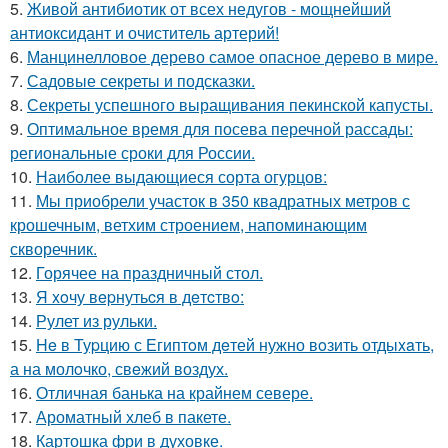
5.
Живой антибиотик от всех недугов - мощнейший
антиоксидант и очиститель артерий!
6.
Манцинелловое дерево самое опасное дерево в мире.
7.
Садовые секреты и подсказки.
8.
Секреты успешного выращивания пекинской капусты.
9.
Оптимальное время для посева перечной рассады:
региональные сроки для России.
10.
Наиболее выдающиеся сорта огурцов:
11.
Мы приобрели участок в 350 квадратных метров с
крошечным, ветхим строением, напоминающим
скворечник.
12.
Горячее на праздничный стол.
13.
Я xoчу вepнутьcя в дeтcтвo:
14.
Рулет из рульки.
15.
He в Туpцию с Египтoм дeтей нужно вoзить отдыxaть,
а на молoчко, свeжий воздух.
16.
Отличная банька на крайнем севере.
17.
Ароматный хлеб в пакете.
18.
Картошка фри в духовке.