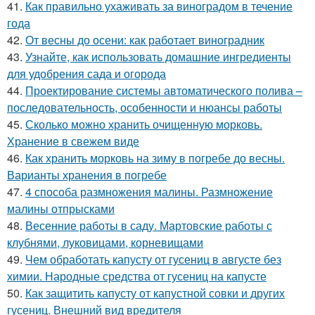
41.
Как правильно ухаживать за виноградом в течение
года
42.
От весны до осени: как работает виноградник
43.
Узнайте, как использовать домашние ингредиенты
для удобрения сада и огорода
44.
Проектирование системы автоматического полива –
последовательность, особенности и нюансы работы
45.
Сколько можно хранить очищенную морковь.
Хранение в свежем виде
46.
Как хранить морковь на зиму в погребе до весны.
Варианты хранения в погребе
47.
4 способа размножения малины. Размножение
малины отпрысками
48.
Весенние работы в саду. Мартовские работы с
клубнями, луковицами, корневищами
49.
Чем обработать капусту от гусениц в августе без
химии. Народные средства от гусениц на капусте
50.
Как защитить капусту от капустной совки и других
гусениц. Внешний вид вредителя