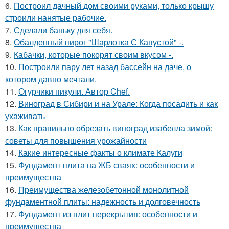
6.
Построил дачный дом своими руками, только крышу
строили нанятые рабочие.
7.
Сделали баньку для себя.
8.
Обалденный пирог "Шарлотка С Капустой" -.
9.
Кабачки, которые покорят своим вкусом -.
10.
Построили пару лет назад бассейн на даче, о
котором давно мечтали.
11.
Огурчики пикули. Автор Chef.
12.
Виноград в Сибири и на Урале: Когда посадить и как
ухаживать
13.
Как правильно обрезать виноград изабелла зимой:
советы для повышения урожайности
14.
Какие интересные факты о климате Калуги
15.
Фундамент плита на ЖБ сваях: особенности и
преимущества
16.
Преимущества железобетонной монолитной
фундаментной плиты: надежность и долговечность
17.
Фундамент из плит перекрытия: особенности и
преимущества