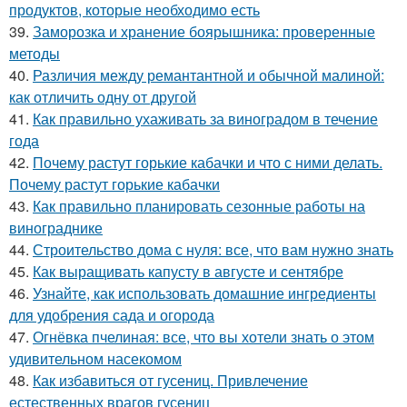
продуктов, которые необходимо есть
39.
Заморозка и хранение боярышника: проверенные
методы
40.
Различия между ремантантной и обычной малиной:
как отличить одну от другой
41.
Как правильно ухаживать за виноградом в течение
года
42.
Почему растут горькие кабачки и что с ними делать.
Почему растут горькие кабачки
43.
Как правильно планировать сезонные работы на
винограднике
44.
Строительство дома с нуля: все, что вам нужно знать
45.
Как выращивать капусту в августе и сентябре
46.
Узнайте, как использовать домашние ингредиенты
для удобрения сада и огорода
47.
Огнёвка пчелиная: все, что вы хотели знать о этом
удивительном насекомом
48.
Как избавиться от гусениц. Привлечение
естественных врагов гусениц