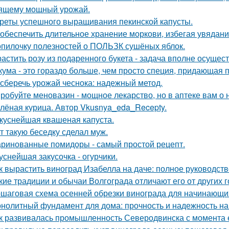
ящему мощный урожай.
реты успешного выращивания пекинской капусты.
 обеспечить длительное хранение моркови, избегая увядани
опилочку полезностей о ПОЛЬЗК сушёных яблок.
астить розу из подаренного букета - задача вполне осущес
кума - это гораздо больше, чем просто специя, придающая п
 сберечь урожай чеснока: надежный метод.
робуйте меновазин - мощное лекарство, но в аптеке вам о 
лёная курица. Автор Vkusnya_eda_Recepty.
куснейшая квашеная капуста.
т такую беседку сделал муж.
ринованные помидоры - самый простой рецепт.
уснейшая закусочка - огурчики.
к вырастить виноград Изабелла на даче: полное руководст
кие традиции и обычаи Волгограда отличают его от других 
шаговая схема осенней обрезки винограда для начинающи
нолитный фундамент для дома: прочность и надежность на
к развивалась промышленность Северодвинска с момента 