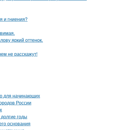
я и гниения?
твимая.
лову яркий оттенок.
нем не расскажут!
во для начинающих
городов России
х
 долгие годы
его основания