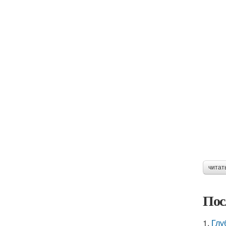
читат
Пос
1.
Глу