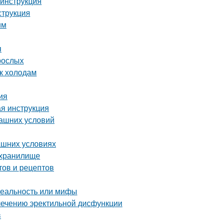
 инструкция
струкция
им
я
рослых
 к холодам
ия
ая инструкция
машних условий
ашних условиях
ехранилище
тов и рецептов
реальность или мифы
лечению эректильной дисфункции
в