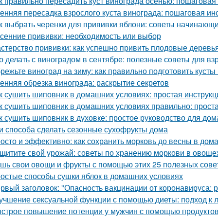
к правильно пересадить куст винограда осенью: пошаговая
енняя пересадка взрослого куста винограда: пошаговая ин
к выбрать черенки для прививки яблони: советы начинающ
сенние прививки: необходимость или выбор
стерство прививки: как успешно привить плодовые деревь
о делать с виноградом в сентябре: полезные советы для вз
режьте виноград на зиму: как правильно подготовить кусты
енняя обрезка винограда: раскрытие секретов
к сушить шиповник в домашних условиях: простая инструкц
к сушить шиповник в домашних условиях правильно: прост
к сушить шиповник в духовке: простое руководство для до
и способа сделать сезонные сухофрукты дома
осто и эффективно: как сохранить морковь до весны в дом
щитите свой урожай: советы по хранению моркови в овощ
шь свои овощи и фрукты с помощью этих 25 полезных сове
остые способы сушки яблок в домашних условиях
рвый заголовок: "Опасность вакцинации от коронавируса: 
учшение сексуальной функции с помощью диеты: подход к 
строе повышение потенции у мужчин с помощью продукто