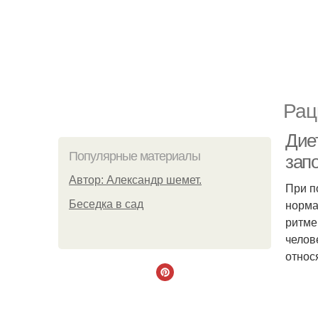
Рац
Дие
Популярные материалы
зап
Автор: Александр шемет.
При п
норма
Беседка в сад
ритме
челов
относ