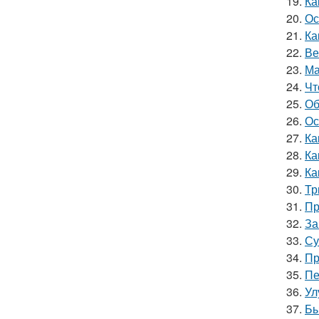
19.
Ка
20.
Ос
21.
Ка
22.
Ве
23.
Ма
24.
Чт
25.
Об
26.
Ос
27.
Ка
28.
Ка
29.
Ка
30.
Тр
31.
Пр
32.
За
33.
Су
34.
Пр
35.
Пе
36.
Ул
37.
Бы