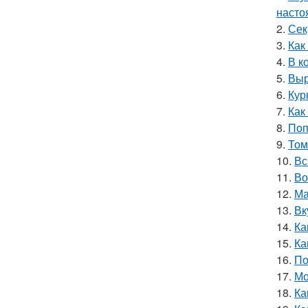
насто
2.
Сек
3.
Как
4.
В к
5.
Выр
6.
Кур
7.
Как
8.
Поп
9.
Том
10.
Вс
11.
Во
12.
Ма
13.
Вк
14.
Ка
15.
Ка
16.
По
17.
Мо
18.
Ка