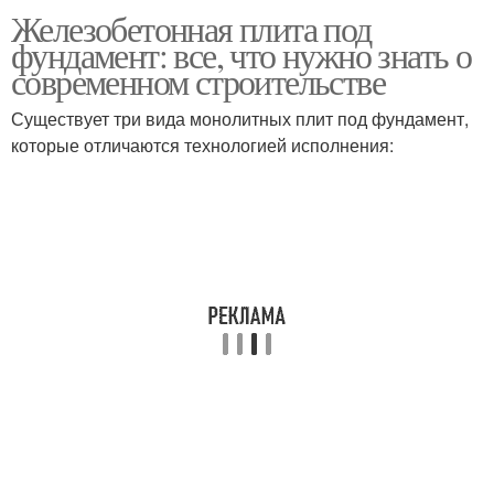
Железобетонная плита под
Плиты для конкретного
Плита на проблемных
фундамент: все, что нужно знать о
объекта
грунтах
современном строительстве
Существует три вида монолитных плит под фундамент,
которые отличаются технологией исполнения: