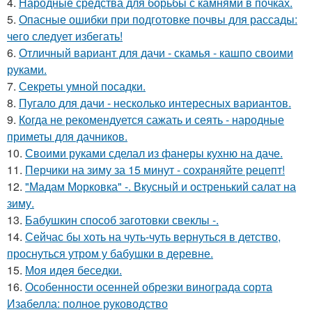
4.
Народные средства для борьбы с камнями в почках.
5.
Опасные ошибки при подготовке почвы для рассады:
чего следует избегать!
6.
Отличный вариант для дачи - скамья - кашпо своими
руками.
7.
Секреты умной посадки.
8.
Пугало для дачи - несколько интересных вариантов.
9.
Когда не рекомендуется сажать и сеять - народные
приметы для дачников.
10.
Своими руками сделал из фанеры кухню на даче.
11.
Перчики на зиму за 15 минут - сохраняйте рецепт!
12.
"Мадам Морковка" -. Вкусный и остренький салат на
зиму.
13.
Бабушкин способ заготовки свеклы -.
14.
Сейчас бы хоть на чуть-чуть вернуться в детство,
проснуться утром у бабушки в деревне.
15.
Моя идея беседки.
16.
Особенности осенней обрезки винограда сорта
Изабелла: полное руководство