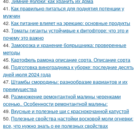
40.
Зимние яблоки: как хранить их дома
41.
Как правильно питаться для поднятия потенции у
мужчин
42.
Как питание влияет на эрекцию: основные продукты
43.
Томаты гиганты устойчивые к фитофторе: что это и
почему это важно
44.
Заморозка и хранение боярышника: проверенные
методы
45.
Картофель рамона описание сорта. Описание сорта
46.
Подготовка виноградника к уборке: последние десять
дней июля 2024 года
47.
Штамбы смородины: разнообразие вариантов и их
преимущества
48.
Размножение ремонтантной малины черенками
осенью.. Особенности ремонтантной малины:
49.
Вкусные и полезные щи с краснокочанной капустой
50.
Полезные свойства настойки восковой моли огневки:
все, что нужно знать о ее полезных свойствах